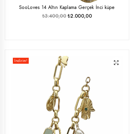
SooLoves 14 Altın Kaplama Gerçek İnci küpe
Orijinal
Şu
₺
3.400,00
₺
2.000,00
fiyat:
andaki
₺3.400,00.
fiyat:
₺2.000,00.
İndirim!