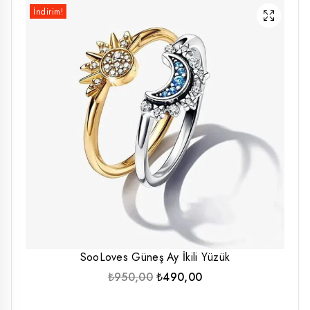
İndirim!
SooLoves Güneş Ay İkili Yüzük
Orijinal
Şu
₺
950,00
₺
490,00
fiyat:
andaki
₺950,00.
fiyat: