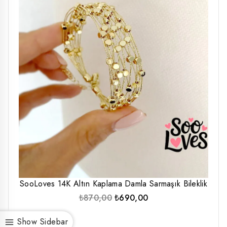
SooLoves 14K Altın Kaplama Damla Sarmaşık Bileklik
Orijinal
Şu
₺
870,00
₺
690,00
fiyat:
andaki
Show Sidebar
₺870,00.
fiyat: