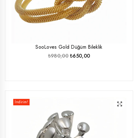
SooLoves Gold Düğüm Bileklik
Orijinal
Şu
₺
980,00
₺
650,00
fiyat:
andaki
₺980,00.
fiyat:
₺650,00.
İndirim!