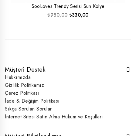
SooLoves Trendy Serisi Sun Kolye
Orijinal
Şu
₺
980,00
₺
330,00
fiyat:
andaki
₺980,00.
fiyat:
₺330,00.
Müşteri Destek
Hakkımızda
Gizlilik Politikamız
Çerez Politikası
İade & Değişim Politikası
Sıkça Sorulan Sorular
İnternet Sitesi Satın Alma Hüküm ve Koşulları