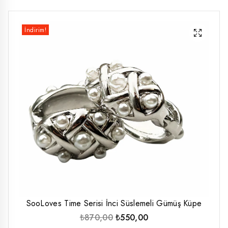
düşük
yüksek
İndirim!
fiyat
fiyat
SooLoves Time Serisi İnci Süslemeli Gümüş Küpe
Orijinal
Şu
₺
870,00
₺
550,00