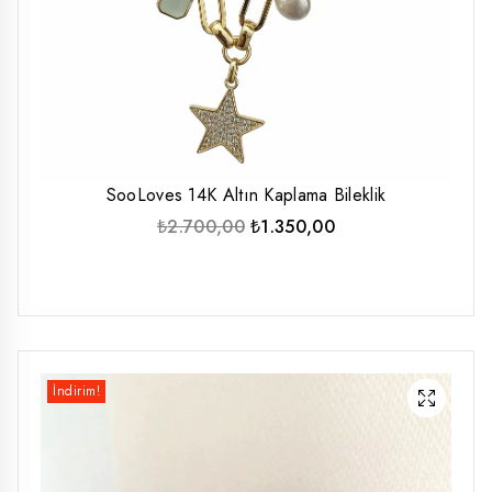
SooLoves 14K Altın Kaplama Bileklik
Orijinal
Şu
₺
2.700,00
₺
1.350,00
fiyat:
andaki
₺2.700,00.
fiyat:
₺1.350,00.
İndirim!