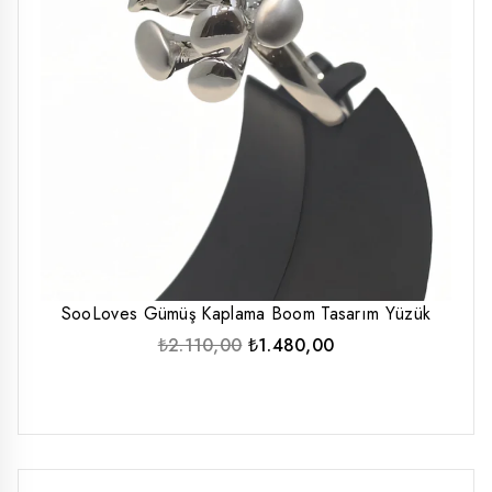
SooLoves Gümüş Kaplama Boom Tasarım Yüzük
Orijinal
Şu
₺
2.110,00
₺
1.480,00
fiyat:
andaki
₺2.110,00.
fiyat:
₺1.480,00.