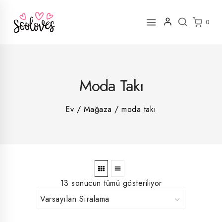
İçeriğe
geç
0
2
Moda Takı
rün
1
rün
8
rün
8
Ev
/
Mağaza
/
moda takı
rün
5
rün
ün
1
rün
13 sonucun tümü gösteriliyor
En
En