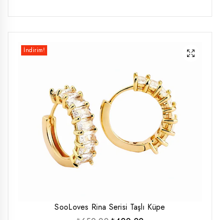
₺490,00.
İndirim!
SooLoves Rina Serisi Taşlı Küpe