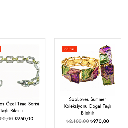
İndirim!
SooLoves Summer
s Özel Time Serisi
Koleksiyonu Doğal Taşlı
Taşlı Bileklik
Bileklik
Orijinal
Şu
800,00
₺
950,00
Orijinal
Şu
₺
2.100,00
₺
970,00
fiyat:
andaki
fiyat:
andaki