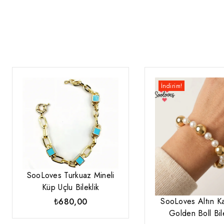
İndirim!
SooLoves Turkuaz Mineli
Küp Uçlu Bileklik
SooLoves Altın K
₺
680,00
Golden Boll Bile