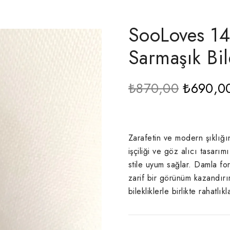
SooLoves 14
Sarmaşık Bil
Orijinal
₺
870,00
₺
690,0
fiyat:
₺870,00
Zarafetin ve modern şıklığ
işçiliği ve göz alıcı tasarı
stile uyum sağlar. Damla fo
zarif bir görünüm kazandırı
bilekliklerle birlikte rahatlıkl