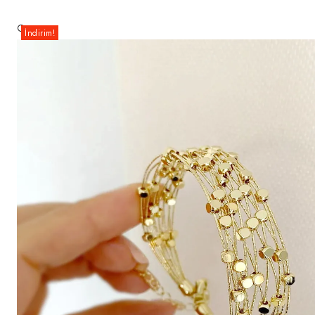
🔍
İndirim!