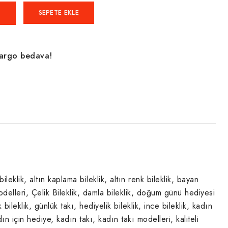
SEPETE EKLE
kargo bedava!
ileklik
,
altın kaplama bileklik
,
altın renk bileklik
,
bayan
odelleri
,
Çelik Bileklik
,
damla bileklik
,
doğum günü hediyesi
 bileklik
,
günlük takı
,
hediyelik bileklik
,
ince bileklik
,
kadın
dın için hediye
,
kadın takı
,
kadın takı modelleri
,
kaliteli