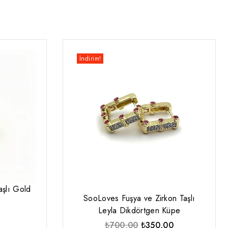
İndirim!
şlı Gold
SooLoves Fuşya ve Zirkon Taşlı
Leyla Dikdörtgen Küpe
Orijinal
Şu
₺
700,00
₺
350,00