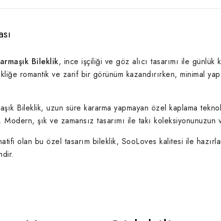
ası
rmaşık Bileklik
, ince işçiliği ve göz alıcı tasarımı ile günlü
ekliğe romantik
ve
zarif bir görünüm kazandırırken, minimal yapıs
aşık Bileklik, uzun
süre
kararma yapmayan özel kaplama teknoloj
. Modern, şık ve zamansız tasarımı ile takı koleksiyonunuzun 
tifi olan bu özel tasarım bileklik, SooLoves kalitesi ile hazırlan
dir.