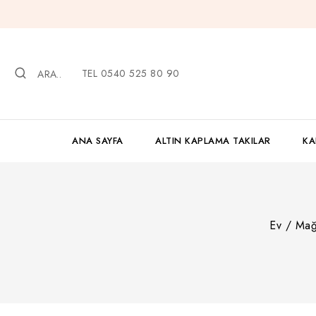
İçeriğe
geç
TEL 0540 525 80 90
ARA..
ANA SAYFA
ALTIN KAPLAMA TAKILAR
KA
Ev
/
Mağ