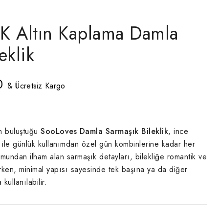
K Altın Kaplama Damla
eklik
Şu
0
& Ücretsiz Kargo
andaki
.
fiyat:
₺690,00.
ın buluştuğu
SooLoves Damla Sarmaşık Bileklik
, ince
mı ile günlük kullanımdan özel gün kombinlerine kadar her
rmundan ilham alan sarmaşık detayları, bilekliğe romantik
ve
rken, minimal yapısı sayesinde tek başına ya da diğer
a kullanılabilir.