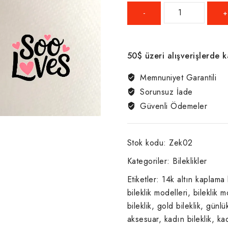
SooLoves
14K
Altın
Kaplama
50$ üzeri alışverişlerde 
Damla
Sarmaşık
Memnuniyet Garantili
Bileklik
Sorunsuz İade
adet
Güvenli Ödemeler
Stok kodu:
Zek02
Kategoriler:
Bileklikler
Etiketler:
14k altın kaplama b
bileklik modelleri
,
bileklik m
bileklik
,
gold bileklik
,
günlük
aksesuar
,
kadın bileklik
,
ka