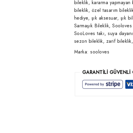
bileklik
,
kararma yapmayan b
bileklik
,
özel tasarım bilekli
hediye
,
şık aksesuar
,
şık bi
Sarmaşık Bileklik
,
Sooloves 
SooLoves takı
,
suya dayanık
sezon bileklik
,
zarif bileklik
Marka:
sooloves
GARANTİLİ GÜVENLİ