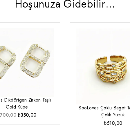
Hoşunuza Gidebilir…
 Dikdörtgen Zirkon Taşlı
Gold Küpe
SooLoves Çoklu Baget Ta
Çelik Yüzük
Orijinal
Şu
₺
700,00
₺
350,00
fiyat:
andaki
₺
510,00
₺700,00.
fiyat: