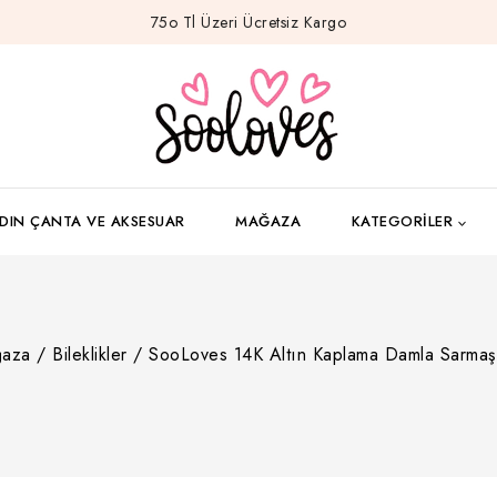
75o Tl Üzeri Ücretsiz Kargo
DIN ÇANTA VE AKSESUAR
MAĞAZA
KATEGORILER
aza
/
Bileklikler
/
SooLoves 14K Altın Kaplama Damla Sarmaşık