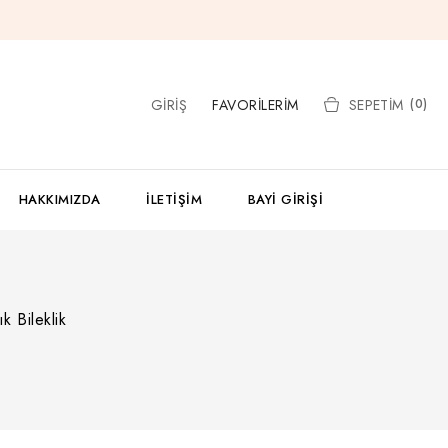
GIRIŞ
FAVORILERIM
SEPETIM
(0)
HAKKIMIZDA
İLETIŞIM
BAYI GIRIŞI
 Bileklik