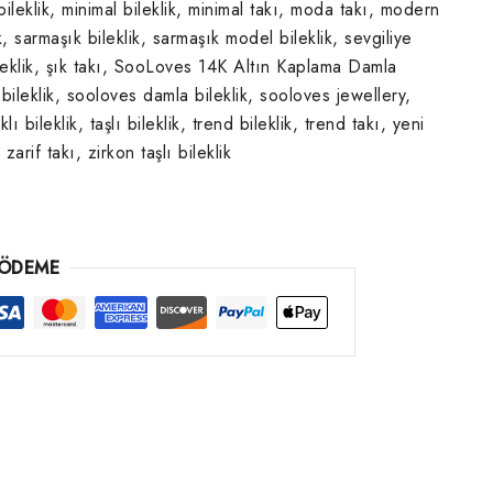
ileklik
,
minimal bileklik
,
minimal takı
,
moda takı
,
modern
k
,
sarmaşık bileklik
,
sarmaşık model bileklik
,
sevgiliye
leklik
,
şık takı
,
SooLoves 14K Altın Kaplama Damla
bileklik
,
sooloves damla bileklik
,
sooloves jewellery
,
lı bileklik
,
taşlı bileklik
,
trend bileklik
,
trend takı
,
yeni
,
zarif takı
,
zirkon taşlı bileklik
 ÖDEME