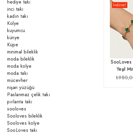
hediye takı
İndirim!
inci takı
kadın takı
Kolye
kuyumcu
künye
Küpe
minimal bileklik
moda bileklik
SooLoves 
moda kolye
Yeşil Min
moda takı
₺
980,0
mücevher
nişan yüzüğü
Paslanmaz çelik takı
pırlanta takı
sooloves
Sooloves bileklik
Sooloves kolye
SooLoves takı