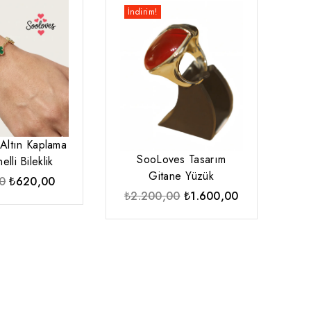
İndirim!
Altın Kaplama
SooLoves Tasarım
elli Bileklik
Gitane Yüzük
Orijinal
Şu
0
₺
620,00
Orijinal
Şu
₺
2.200,00
₺
1.600,00
fiyat:
andaki
fiyat:
andaki
₺980,00.
fiyat:
₺2.200,00.
fiyat:
₺620,00.
₺1.600,00.