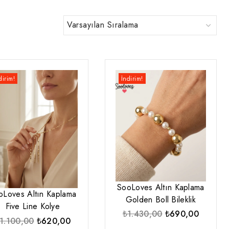
dirim!
İndirim!
SooLoves Altın Kaplama
oLoves Altın Kaplama
Golden Boll Bileklik
Five Line Kolye
Orijinal
Şu
₺
1.430,00
₺
690,00
Orijinal
Şu
1.100,00
₺
620,00
fiyat:
andaki