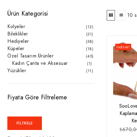
Ürün Kategorisi
10 s
Kolyeler
12
12
ürün
Bileklikler
31
31
ürün
Hediyeler
58
58
ürün
İndirim!
Küpeler
18
18
ürün
Özel Tasarım Ürünler
45
45
ürün
Kadın Çanta ve Aksesuar
1
1
ürün
Yüzükler
11
11
ürün
Fiyata Göre Filtreleme
SooLove
Kaplama
Ke
En
En
FILTRELE
₺
670,0
düşük
yüksek