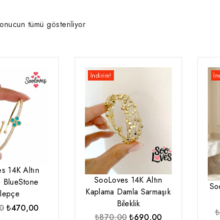
onucun tümü gösteriliyor
İndirim!
İn
s 14K Altın
SooLoves 14K Altın
 BlueStone
So
Kaplama Damla Sarmaşık
lepçe
Bileklik
Orijinal
Şu
0
₺
470,00
₺
Orijinal
Şu
₺
870,00
₺
690,00
fiyat:
andaki