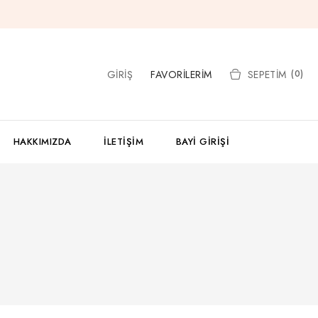
GIRIŞ
FAVORILERIM
SEPETIM
(0)
HAKKIMIZDA
İLETIŞIM
BAYI GIRIŞI