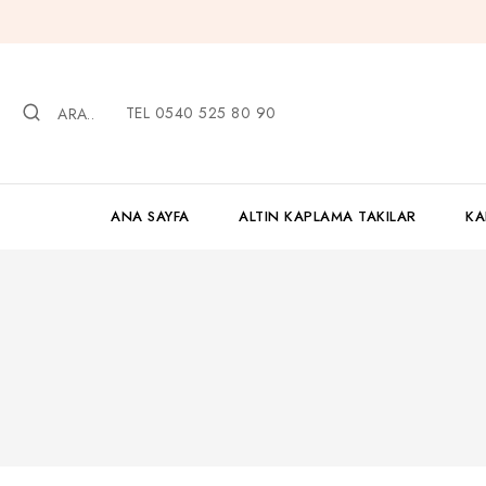
İçeriğe
geç
TEL 0540 525 80 90
ARA..
ANA SAYFA
ALTIN KAPLAMA TAKILAR
KA