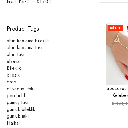
Fiyat:
₺470
—
₺1.600
fiyat
fiyat
Product Tags
İndirim!
altın kaplama bileklik
altın kaplama takı
altın takı
alyans
Bileklik
bilezik
broş
SooLoves 
el yapımı takı
Kelebe
gerdanlık
gümüş takı
₺
780,0
günlük bileklik
günlük takı
Halhal