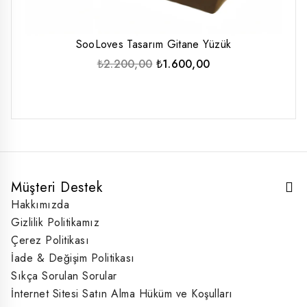
SooLoves Tasarım Gitane Yüzük
Orijinal
Şu
₺
2.200,00
₺
1.600,00
fiyat:
andaki
₺2.200,00.
fiyat:
₺1.600,00.
Müşteri Destek
Hakkımızda
Gizlilik Politikamız
Çerez Politikası
İade & Değişim Politikası
Sıkça Sorulan Sorular
İnternet Sitesi Satın Alma Hüküm ve Koşulları