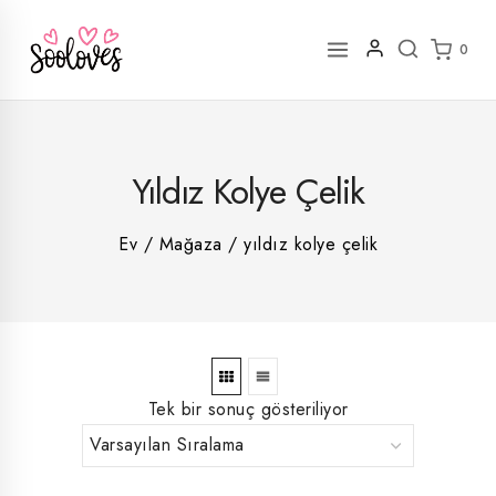
İçeriğe
geç
0
2
Yıldız Kolye Çelik
rün
1
rün
8
rün
8
Ev
/
Mağaza
/
yıldız kolye çelik
rün
5
rün
ün
1
rün
Tek bir sonuç gösteriliyor