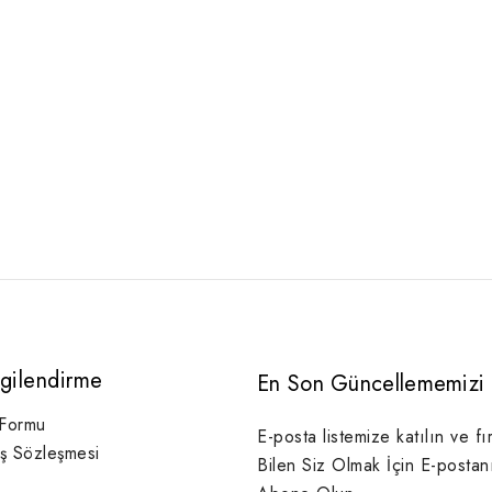
lgilendirme
En Son Güncellememizi 
 Formu
E-posta listemize katılın ve fı
ış Sözleşmesi
Bilen Siz Olmak İçin E-postan