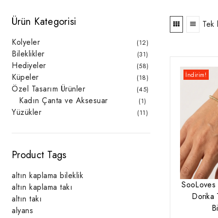
Ürün Kategorisi
Tek 
Kolyeler
12
12
ürün
Bileklikler
31
31
ürün
Hediyeler
58
58
ürün
İndirim!
Küpeler
18
18
ürün
Özel Tasarım Ürünler
45
45
ürün
Kadın Çanta ve Aksesuar
1
1
ürün
Yüzükler
11
11
ürün
Product Tags
altın kaplama bileklik
SooLoves 
altın kaplama takı
Dorika T
altın takı
Bi
alyans