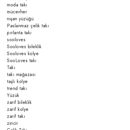
moda takı
mücevher
nişan yüzüğü
Paslanmaz çelik takı
pırlanta takı
sooloves
Sooloves bileklik
Sooloves kolye
SooLoves takı
Takı
takı mağazası
taşlı kolye
trend takı
Yüzük
zarif bileklik
zarif kolye
zarif takı
zincir