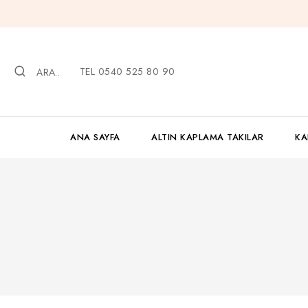
İçeriğe
geç
TEL 0540 525 80 90
ARA..
ANA SAYFA
ALTIN KAPLAMA TAKILAR
KA