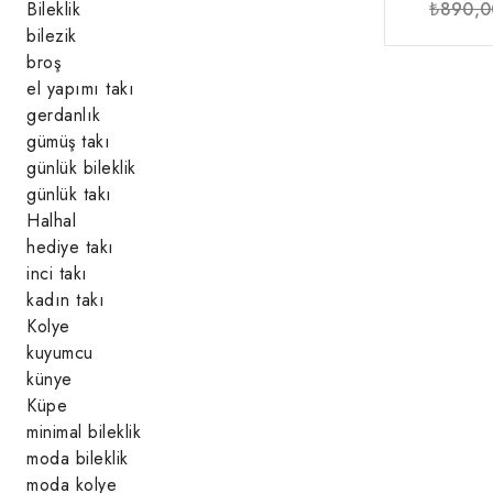
₺
890,0
Bileklik
bilezik
broş
el yapımı takı
gerdanlık
gümüş takı
günlük bileklik
günlük takı
Halhal
hediye takı
inci takı
kadın takı
Kolye
kuyumcu
künye
Küpe
minimal bileklik
moda bileklik
moda kolye