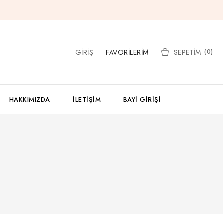
GIRIŞ
FAVORILERIM
SEPETIM
(0)
HAKKIMIZDA
İLETIŞIM
BAYI GIRIŞI