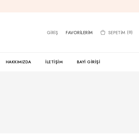
GIRIŞ
FAVORILERIM
SEPETIM
(0)
HAKKIMIZDA
İLETIŞIM
BAYI GIRIŞI