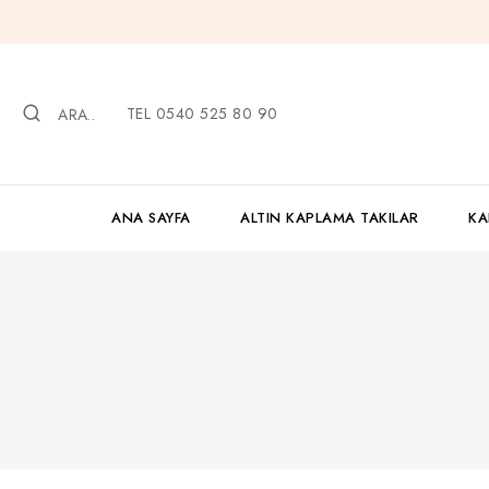
İçeriğe
geç
TEL 0540 525 80 90
ARA..
ANA SAYFA
ALTIN KAPLAMA TAKILAR
KA