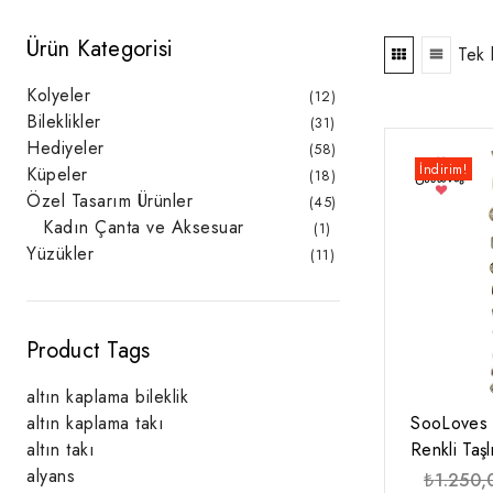
Ürün Kategorisi
Tek 
Kolyeler
12
12
ürün
Bileklikler
31
31
ürün
Hediyeler
58
58
ürün
İndirim!
Küpeler
18
18
ürün
Özel Tasarım Ürünler
45
45
ürün
Kadın Çanta ve Aksesuar
1
1
ürün
Yüzükler
11
11
ürün
Product Tags
altın kaplama bileklik
SooLoves 
altın kaplama takı
Renkli Taş
altın takı
alyans
₺
1.250,