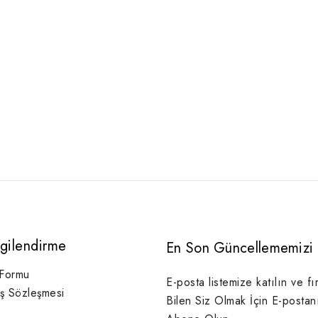
lgilendirme
En Son Güncellememizi 
 Formu
E-posta listemize katılın ve fı
ış Sözleşmesi
Bilen Siz Olmak İçin E-postan