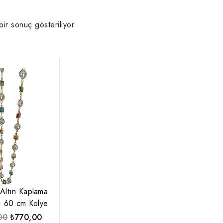
bir sonuç gösteriliyor
Altın Kaplama
lı 60 cm Kolye
Orijinal
Şu
00
₺
770,00