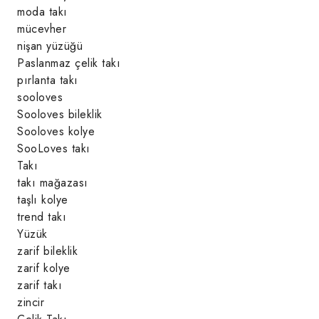
moda takı
mücevher
nişan yüzüğü
Paslanmaz çelik takı
pırlanta takı
sooloves
Sooloves bileklik
Sooloves kolye
SooLoves takı
Takı
takı mağazası
taşlı kolye
trend takı
Yüzük
zarif bileklik
zarif kolye
zarif takı
zincir