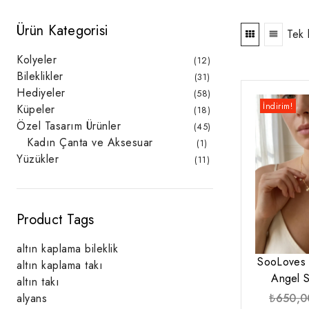
Ürün Kategorisi
Tek 
Kolyeler
12
12
ürün
Bileklikler
31
31
ürün
Hediyeler
58
58
ürün
İndirim!
Küpeler
18
18
ürün
Özel Tasarım Ürünler
45
45
ürün
Kadın Çanta ve Aksesuar
1
1
ürün
Yüzükler
11
11
ürün
Product Tags
altın kaplama bileklik
SooLoves 
altın kaplama takı
Angel S
altın takı
₺
650,0
alyans