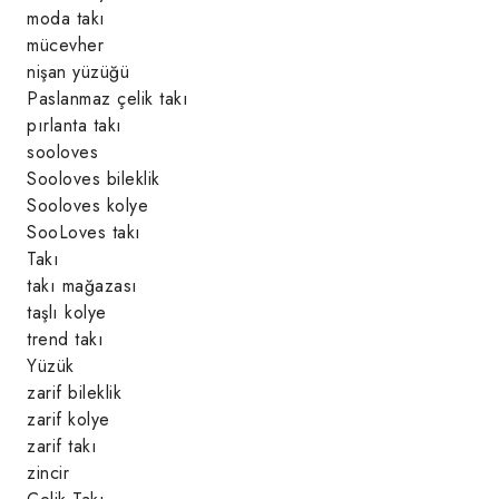
moda takı
mücevher
nişan yüzüğü
Paslanmaz çelik takı
pırlanta takı
sooloves
Sooloves bileklik
Sooloves kolye
SooLoves takı
Takı
takı mağazası
taşlı kolye
trend takı
Yüzük
zarif bileklik
zarif kolye
zarif takı
zincir