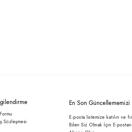
lgilendirme
En Son Güncellememizi 
 Formu
E-posta listemize katılın ve fı
ış Sözleşmesi
Bilen Siz Olmak İçin E-postan