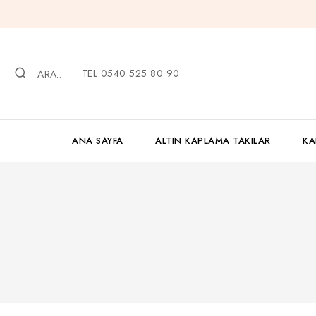
İçeriğe
geç
TEL 0540 525 80 90
ARA..
ANA SAYFA
ALTIN KAPLAMA TAKILAR
KA