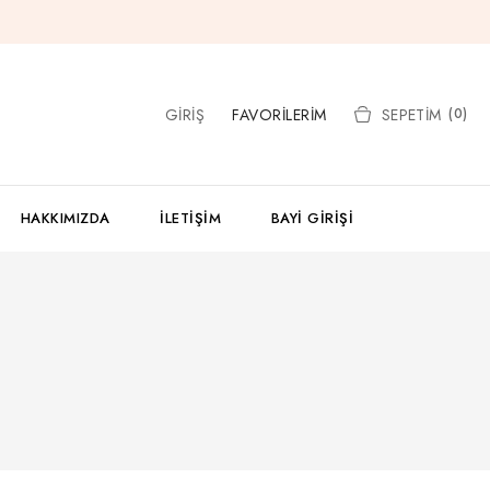
GIRIŞ
FAVORILERIM
SEPETIM
(0)
HAKKIMIZDA
İLETIŞIM
BAYI GIRIŞI