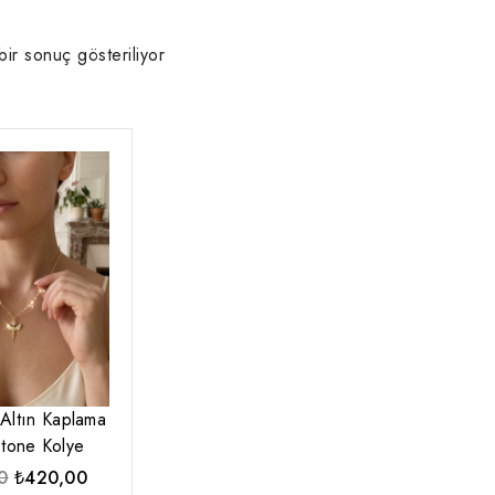
bir sonuç gösteriliyor
Altın Kaplama
tone Kolye
Orijinal
Şu
0
₺
420,00