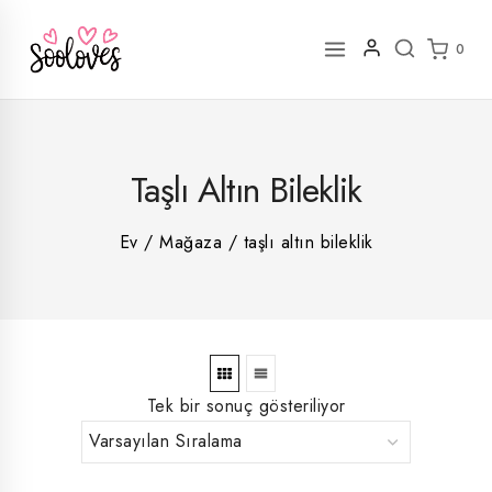
İçeriğe
geç
0
2
Taşlı Altın Bileklik
rün
1
rün
8
rün
8
Ev
/
Mağaza
/
taşlı altın bileklik
rün
5
rün
ün
1
rün
Tek bir sonuç gösteriliyor