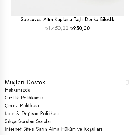
SooLoves Altın Kaplama Taşlı Dorika Bileklik
Orijinal
Şu
₺
1.450,00
₺
950,00
fiyat:
andaki
₺1.450,00.
fiyat:
₺950,00.
Müşteri Destek
Hakkımızda
Gizlilik Politikamız
Çerez Politikası
İade & Değişim Politikası
Sıkça Sorulan Sorular
İnternet Sitesi Satın Alma Hüküm ve Koşulları