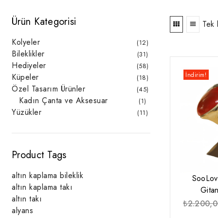
Ürün Kategorisi
Tek 
Kolyeler
12
12
ürün
Bileklikler
31
31
ürün
Hediyeler
58
58
ürün
İndirim!
Küpeler
18
18
ürün
Özel Tasarım Ürünler
45
45
ürün
Kadın Çanta ve Aksesuar
1
1
ürün
Yüzükler
11
11
ürün
Product Tags
altın kaplama bileklik
SooLov
altın kaplama takı
Gita
altın takı
₺
2.200,
alyans