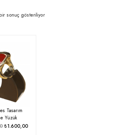
bir sonuç gösteriliyor
es Tasarım
ne Yüzük
Orijinal
Şu
00
₺
1.600,00
fiyat:
andaki