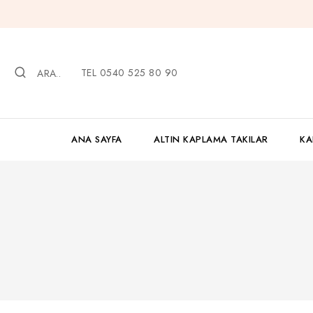
İçeriğe
geç
TEL 0540 525 80 90
ARA..
ANA SAYFA
ALTIN KAPLAMA TAKILAR
KA