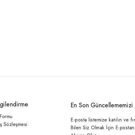
lgilendirme
En Son Güncellememizi 
 Formu
E-posta listemize katılın ve fı
ış Sözleşmesi
Bilen Siz Olmak İçin E-postan