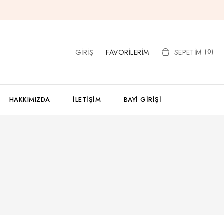
GIRIŞ
FAVORILERIM
SEPETIM
(0)
HAKKIMIZDA
İLETIŞIM
BAYI GIRIŞI