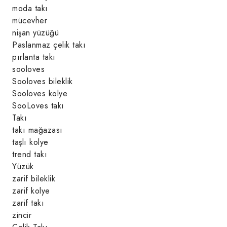
moda takı
mücevher
nişan yüzüğü
Paslanmaz çelik takı
pırlanta takı
sooloves
Sooloves bileklik
Sooloves kolye
SooLoves takı
Takı
takı mağazası
taşlı kolye
trend takı
Yüzük
zarif bileklik
zarif kolye
zarif takı
zincir