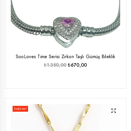
SooLoves Time Serisi Zirkon Taşlı Gümüş Bileklik
Orijinal
Şu
₺
1.350,00
₺
670,00
fiyat:
andaki
₺1.350,00.
fiyat:
₺670,00.
İndirim!