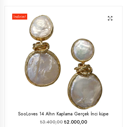
düşük
yüksek
İndirim!
fiyat
fiyat
SooLoves 14 Altın Kaplama Gerçek İnci küpe
Orijinal
Şu
₺
3.400,00
₺
2.000,00