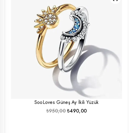
SooLoves Güneş Ay İkili Yüzük
Orijinal
Şu
₺
950,00
₺
490,00
fiyat:
andaki
₺950,00.
fiyat:
₺490,00.