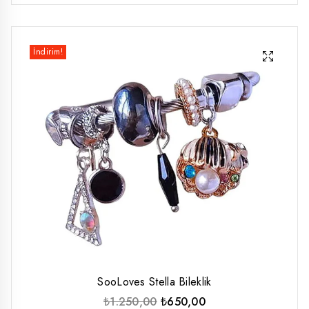
İndirim!
SooLoves Stella Bileklik
Orijinal
Şu
₺
1.250,00
₺
650,00