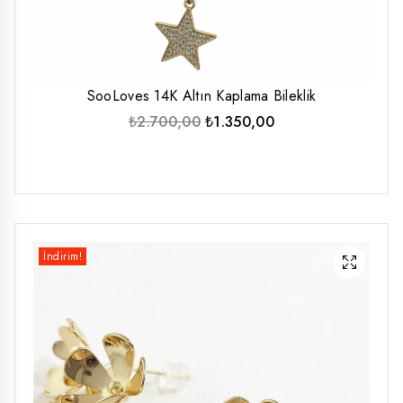
SooLoves 14K Altın Kaplama Bileklik
Orijinal
Şu
₺
2.700,00
₺
1.350,00
fiyat:
andaki
₺2.700,00.
fiyat:
₺1.350,00.
İndirim!