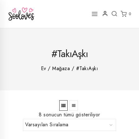
İçeriğe
geç
0
2
#TakıAşkı
rün
1
rün
8
rün
8
Ev
/
Mağaza
/
#TakıAşkı
rün
5
rün
ün
1
rün
8 sonucun tümü gösteriliyor
En
En