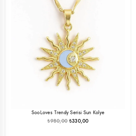
SooLoves Trendy Serisi Sun Kolye
Orijinal
Şu
₺
980,00
₺
330,00
fiyat:
andaki
₺980,00.
fiyat: