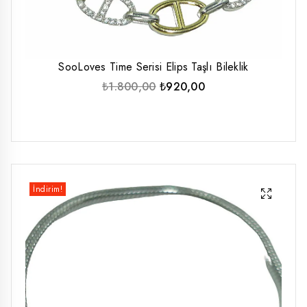
SooLoves Time Serisi Elips Taşlı Bileklik
Orijinal
Şu
₺
1.800,00
₺
920,00
fiyat:
andaki
₺1.800,00.
fiyat:
₺920,00.
İndirim!