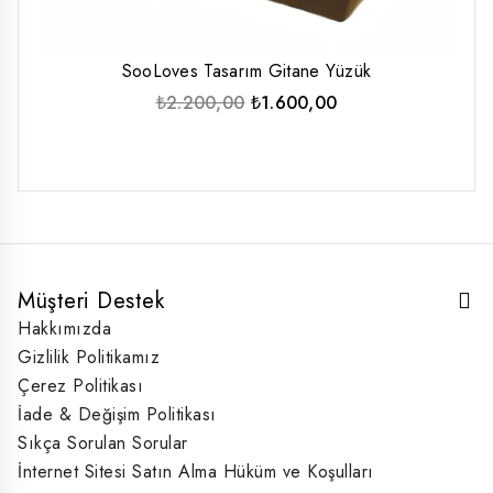
SooLoves Tasarım Gitane Yüzük
Orijinal
Şu
₺
2.200,00
₺
1.600,00
fiyat:
andaki
₺2.200,00.
fiyat:
₺1.600,00.
Müşteri Destek
Hakkımızda
Gizlilik Politikamız
Çerez Politikası
İade & Değişim Politikası
Sıkça Sorulan Sorular
İnternet Sitesi Satın Alma Hüküm ve Koşulları