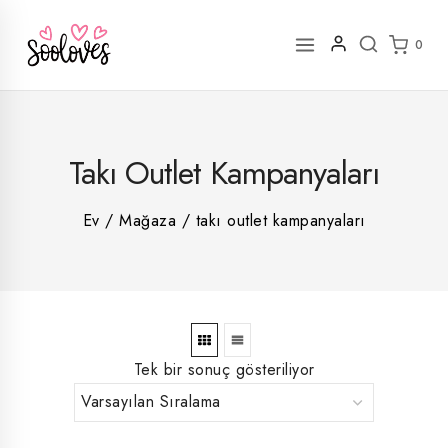
İçeriğe
geç
0
2
Takı Outlet Kampanyaları
rün
1
rün
8
rün
8
Ev
/
Mağaza
/
takı outlet kampanyaları
rün
5
rün
ün
1
rün
Tek bir sonuç gösteriliyor