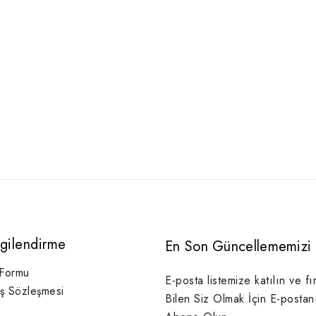
lgilendirme
En Son Güncellememizi 
 Formu
E-posta listemize katılın ve fı
ış Sözleşmesi
Bilen Siz Olmak İçin E-postan