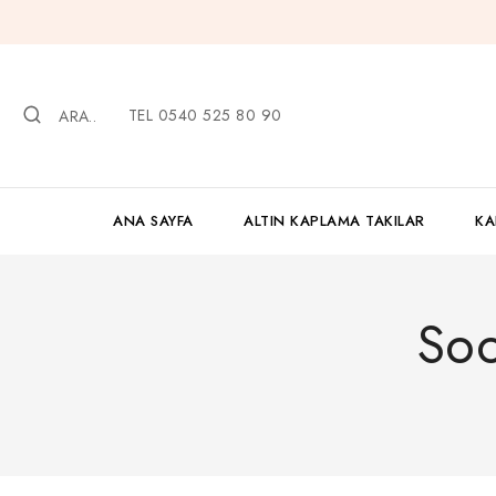
İçeriğe
geç
TEL 0540 525 80 90
ARA..
ANA SAYFA
ALTIN KAPLAMA TAKILAR
KA
Soo