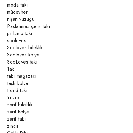
moda takı
mücevher
nişan yüzüğü
Paslanmaz çelik takı
pırlanta takı
sooloves
Sooloves bileklik
Sooloves kolye
SooLoves takı
Takı
takı mağazası
taşlı kolye
trend takı
Yüzük
zarif bileklik
zarif kolye
zarif takı
zincir