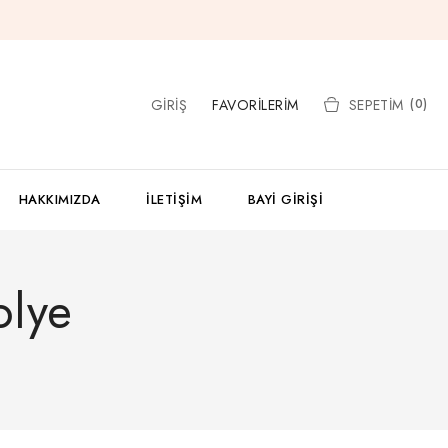
GIRIŞ
FAVORILERIM
SEPETIM
(0)
HAKKIMIZDA
İLETIŞIM
BAYI GIRIŞI
olye