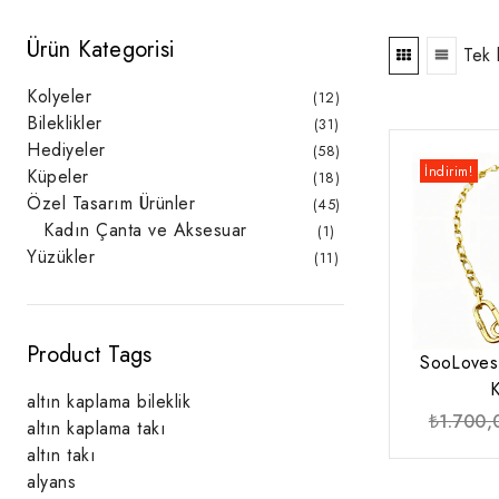
Ürün Kategorisi
Tek 
Kolyeler
12
12
ürün
Bileklikler
31
31
ürün
Hediyeler
58
58
ürün
İndirim!
Küpeler
18
18
ürün
Özel Tasarım Ürünler
45
45
ürün
Kadın Çanta ve Aksesuar
1
1
ürün
Yüzükler
11
11
ürün
Product Tags
SooLoves 
K
altın kaplama bileklik
₺
1.700,
altın kaplama takı
altın takı
alyans