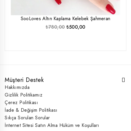
SooLoves Altın Kaplama Kelebek Şahmeran
Orijinal
Şu
₺
780,00
₺
500,00
fiyat:
andaki
₺780,00.
fiyat:
₺500,00.
Müşteri Destek
Hakkımızda
Gizlilik Politikamız
Çerez Politikası
İade & Değişim Politikası
Sıkça Sorulan Sorular
İnternet Sitesi Satın Alma Hüküm ve Koşulları