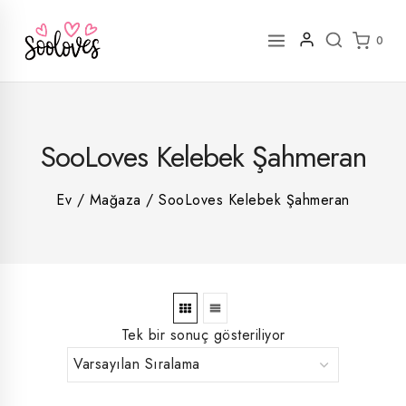
İçeriğe
geç
0
2
SooLoves Kelebek Şahmeran
rün
1
rün
8
rün
8
Ev
/
Mağaza
/
SooLoves Kelebek Şahmeran
rün
5
rün
ün
1
rün
Tek bir sonuç gösteriliyor