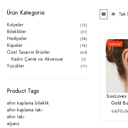
Ürün Kategorisi
Tek 
Kolyeler
12
12
ürün
Bileklikler
31
31
ürün
Hediyeler
58
58
ürün
İndirim!
Küpeler
18
18
ürün
Özel Tasarım Ürünler
45
45
ürün
Kadın Çanta ve Aksesuar
1
1
ürün
Yüzükler
11
11
ürün
Product Tags
SooLoves 
altın kaplama bileklik
Gold But
altın kaplama takı
₺
670,0
altın takı
alyans