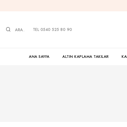
İçeriğe
geç
TEL 0540 525 80 90
ARA..
ANA SAYFA
ALTIN KAPLAMA TAKILAR
KA