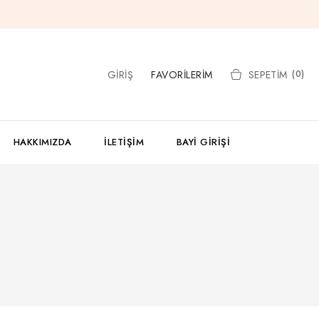
GIRIŞ
FAVORILERIM
SEPETIM
(0)
HAKKIMIZDA
İLETIŞIM
BAYI GIRIŞI