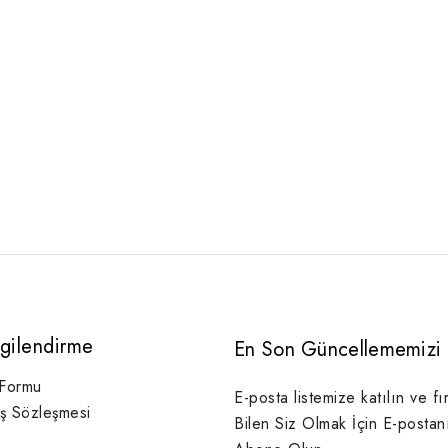
lgilendirme
En Son Güncellememizi 
 Formu
E-posta listemize katılın ve fı
ış Sözleşmesi
Bilen Siz Olmak İçin E-postan