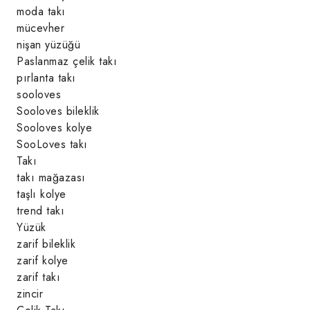
moda takı
mücevher
nişan yüzüğü
Paslanmaz çelik takı
pırlanta takı
sooloves
Sooloves bileklik
Sooloves kolye
SooLoves takı
Takı
takı mağazası
taşlı kolye
trend takı
Yüzük
zarif bileklik
zarif kolye
zarif takı
zincir