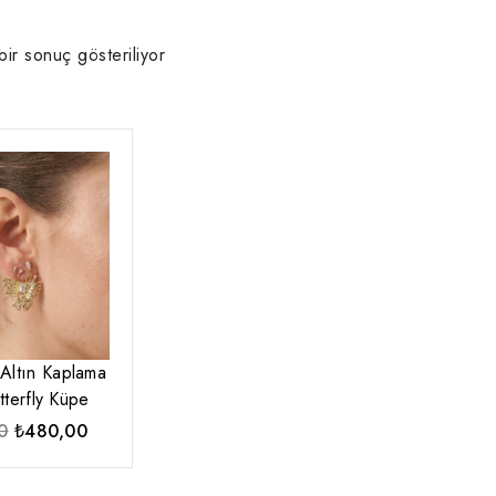
bir sonuç gösteriliyor
Altın Kaplama
terfly Küpe
Orijinal
Şu
0
₺
480,00
fiyat:
andaki
₺670,00.
fiyat: