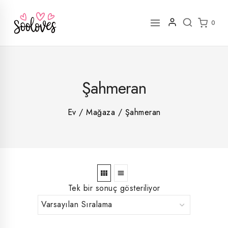
İçeriğe
geç
0
2
Şahmeran
rün
1
rün
8
rün
8
Ev
/
Mağaza
/
Şahmeran
rün
5
rün
ün
1
rün
Tek bir sonuç gösteriliyor