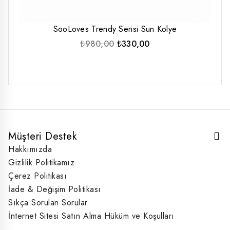
SooLoves Trendy Serisi Sun Kolye
Orijinal
Şu
₺
980,00
₺
330,00
fiyat:
andaki
₺980,00.
fiyat:
₺330,00.
Müşteri Destek
Hakkımızda
Gizlilik Politikamız
Çerez Politikası
İade & Değişim Politikası
Sıkça Sorulan Sorular
İnternet Sitesi Satın Alma Hüküm ve Koşulları