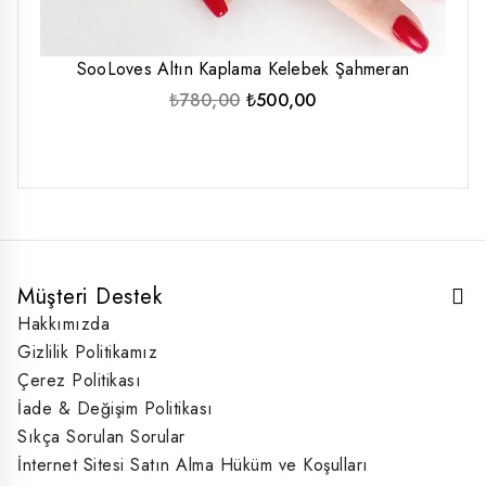
SooLoves Altın Kaplama Kelebek Şahmeran
Orijinal
Şu
₺
780,00
₺
500,00
fiyat:
andaki
₺780,00.
fiyat:
₺500,00.
Müşteri Destek
Hakkımızda
Gizlilik Politikamız
Çerez Politikası
İade & Değişim Politikası
Sıkça Sorulan Sorular
İnternet Sitesi Satın Alma Hüküm ve Koşulları