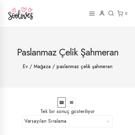
İçeriğe
geç
0
2
Paslanmaz Çelik Şahmeran
rün
1
rün
8
rün
8
Ev
/
Mağaza
/
paslanmaz çelik şahmeran
rün
5
rün
ün
1
rün
Tek bir sonuç gösteriliyor