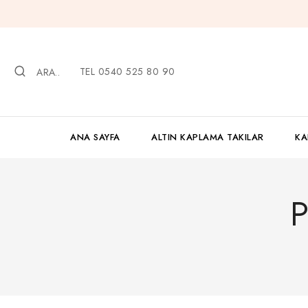
İçeriğe
geç
TEL 0540 525 80 90
ARA..
ANA SAYFA
ALTIN KAPLAMA TAKILAR
KA
P