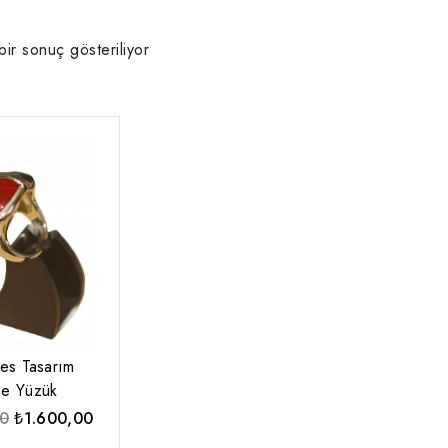
bir sonuç gösteriliyor
es Tasarım
ne Yüzük
Orijinal
Şu
00
₺
1.600,00
fiyat:
andaki