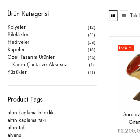
Ürün Kategorisi
Tek 
Kolyeler
12
12
ürün
Bileklikler
31
31
ürün
Hediyeler
58
58
ürün
İndirim!
Küpeler
18
18
ürün
Özel Tasarım Ürünler
45
45
ürün
Kadın Çanta ve Aksesuar
1
1
ürün
Yüzükler
11
11
ürün
Product Tags
altın kaplama bileklik
SooLov
altın kaplama takı
Gita
altın takı
₺
2.200,
alyans