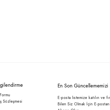
lgilendirme
En Son Güncellememizi 
 Formu
E-posta listemize katılın ve fı
ış Sözleşmesi
Bilen Siz Olmak İçin E-postan