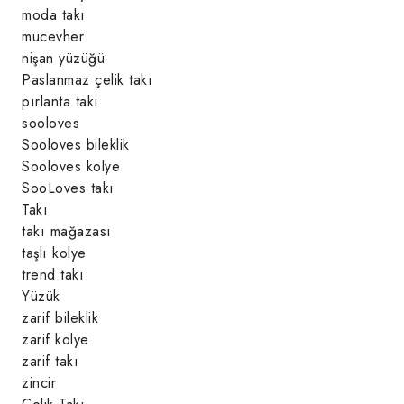
moda takı
mücevher
nişan yüzüğü
Paslanmaz çelik takı
pırlanta takı
sooloves
Sooloves bileklik
Sooloves kolye
SooLoves takı
Takı
takı mağazası
taşlı kolye
trend takı
Yüzük
zarif bileklik
zarif kolye
zarif takı
zincir