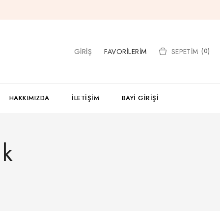
GIRIŞ
FAVORILERIM
SEPETIM
(0)
HAKKIMIZDA
İLETIŞIM
BAYI GIRIŞI
ik