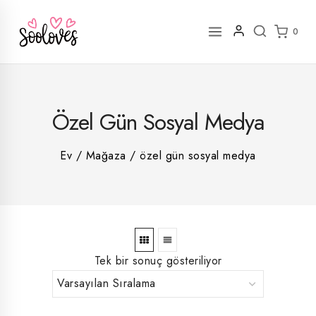
İçeriğe
geç
0
2
Özel Gün Sosyal Medya
rün
1
rün
8
rün
8
Ev
/
Mağaza
/
özel gün sosyal medya
rün
5
rün
ün
1
rün
Tek bir sonuç gösteriliyor