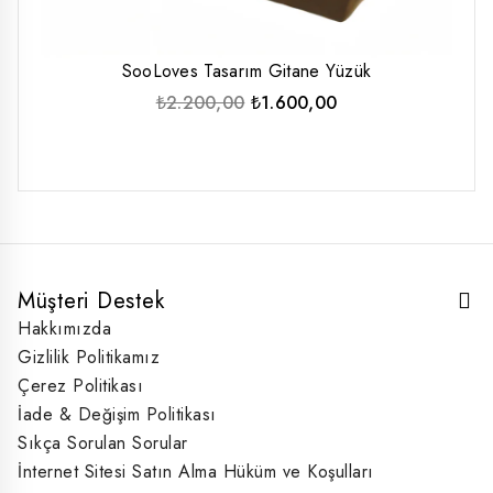
SooLoves Tasarım Gitane Yüzük
Orijinal
Şu
₺
2.200,00
₺
1.600,00
fiyat:
andaki
₺2.200,00.
fiyat:
₺1.600,00.
Müşteri Destek
Hakkımızda
Gizlilik Politikamız
Çerez Politikası
İade & Değişim Politikası
Sıkça Sorulan Sorular
İnternet Sitesi Satın Alma Hüküm ve Koşulları