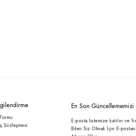
lgilendirme
En Son Güncellememizi 
 Formu
E-posta listemize katılın ve fı
ış Sözleşmesi
Bilen Siz Olmak İçin E-postan