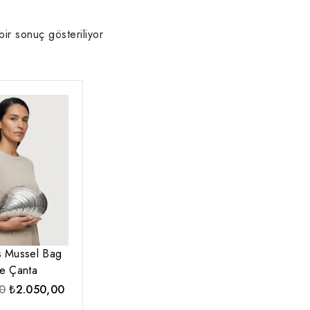
bir sonuç gösteriliyor
 Mussel Bag
e Çanta
Orijinal
Şu
0
₺
2.050,00
fiyat:
andaki