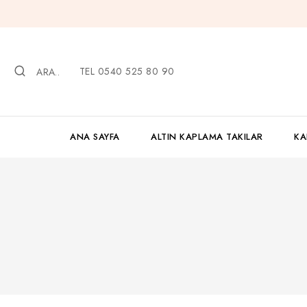
İçeriğe
geç
TEL 0540 525 80 90
ARA..
ANA SAYFA
ALTIN KAPLAMA TAKILAR
KA