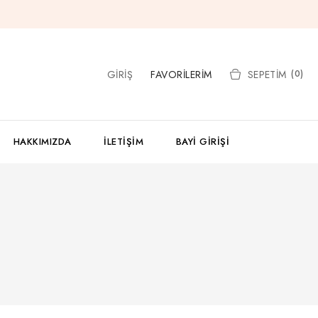
GIRIŞ
FAVORILERIM
SEPETIM
(0)
HAKKIMIZDA
İLETIŞIM
BAYI GIRIŞI