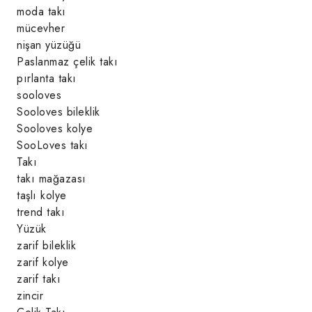
moda takı
mücevher
nişan yüzüğü
Paslanmaz çelik takı
pırlanta takı
sooloves
Sooloves bileklik
Sooloves kolye
SooLoves takı
Takı
takı mağazası
taşlı kolye
trend takı
Yüzük
zarif bileklik
zarif kolye
zarif takı
zincir