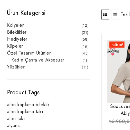
Ürün Kategorisi
Tek 
Kolyeler
12
12
ürün
Bileklikler
31
31
ürün
Hediyeler
58
58
ürün
İndirim!
Küpeler
18
18
ürün
Özel Tasarım Ürünler
45
45
ürün
Kadın Çanta ve Aksesuar
1
1
ürün
Yüzükler
11
11
ürün
Product Tags
altın kaplama bileklik
SooLoves
altın kaplama takı
Abiy
altın takı
₺
3.980,0
alyans