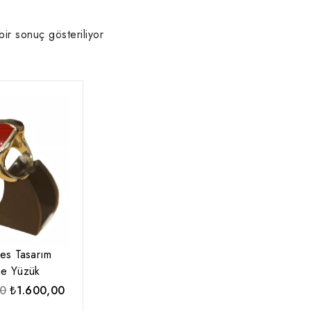
bir sonuç gösteriliyor
es Tasarım
ne Yüzük
Orijinal
Şu
00
₺
1.600,00
fiyat:
andaki