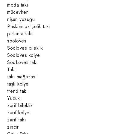
moda takı
mücevher
nişan yüzüğü
Paslanmaz çelik takı
pırlanta takı
sooloves
Sooloves bileklik
Sooloves kolye
SooLoves takı
Takı
takı mağazası
taşlı kolye
trend takı
Yüzük
zarif bileklik
zarif kolye
zarif takı
zincir