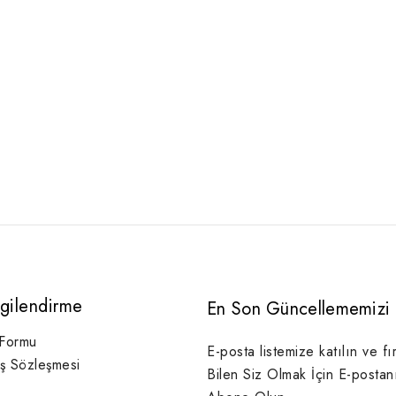
lgilendirme
En Son Güncellememizi 
 Formu
E-posta listemize katılın ve fı
ış Sözleşmesi
Bilen Siz Olmak İçin E-postan