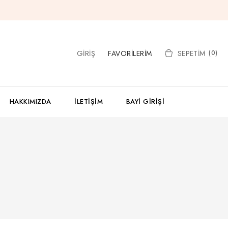
GIRIŞ
FAVORILERIM
SEPETIM
(0)
HAKKIMIZDA
İLETIŞIM
BAYI GIRIŞI