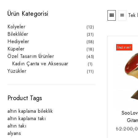
Ürün Kategorisi
Tek 
Kolyeler
12
12
ürün
Bileklikler
31
31
ürün
Hediyeler
58
58
ürün
İndirim!
Küpeler
18
18
ürün
Özel Tasarım Ürünler
45
45
ürün
Kadın Çanta ve Aksesuar
1
1
ürün
Yüzükler
11
11
ürün
Product Tags
altın kaplama bileklik
SooLov
altın kaplama takı
Gita
altın takı
₺
2.200,
alyans