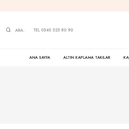
İçeriğe
geç
TEL 0540 525 80 90
ARA..
ANA SAYFA
ALTIN KAPLAMA TAKILAR
KA