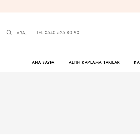
İçeriğe
geç
TEL 0540 525 80 90
ARA..
ANA SAYFA
ALTIN KAPLAMA TAKILAR
KA