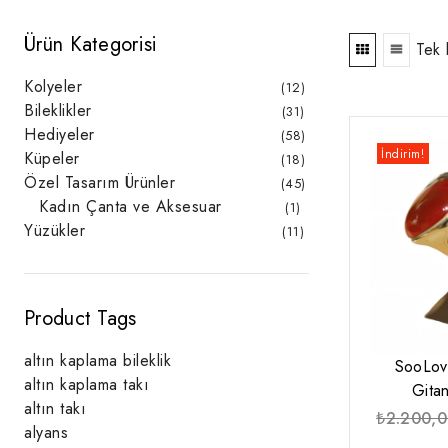
Ürün Kategorisi
Tek 
Kolyeler
12
12
ürün
Bileklikler
31
31
ürün
Hediyeler
58
58
ürün
İndirim!
Küpeler
18
18
ürün
Özel Tasarım Ürünler
45
45
ürün
Kadın Çanta ve Aksesuar
1
1
ürün
Yüzükler
11
11
ürün
Product Tags
altın kaplama bileklik
SooLov
altın kaplama takı
Gita
altın takı
₺
2.200,
alyans