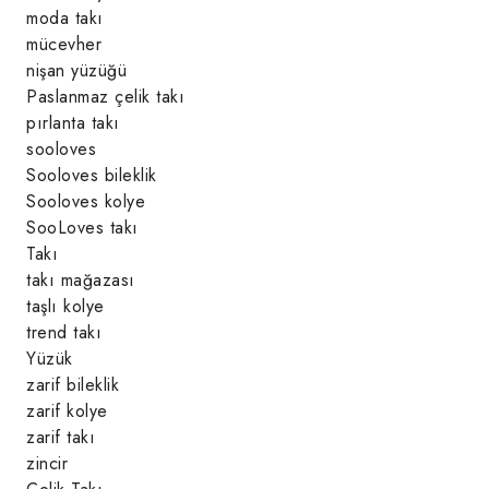
moda takı
mücevher
nişan yüzüğü
Paslanmaz çelik takı
pırlanta takı
sooloves
Sooloves bileklik
Sooloves kolye
SooLoves takı
Takı
takı mağazası
taşlı kolye
trend takı
Yüzük
zarif bileklik
zarif kolye
zarif takı
zincir