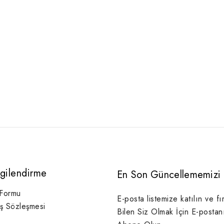
lgilendirme
En Son Güncellememizi 
 Formu
E-posta listemize katılın ve fı
ış Sözleşmesi
Bilen Siz Olmak İçin E-postan