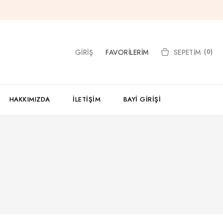
GIRIŞ
FAVORILERIM
SEPETIM
(0)
HAKKIMIZDA
İLETIŞIM
BAYI GIRIŞI