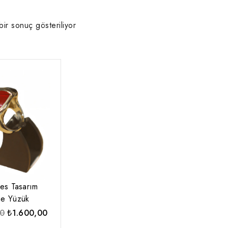
bir sonuç gösteriliyor
es Tasarım
ne Yüzük
Orijinal
Şu
00
₺
1.600,00
fiyat:
andaki