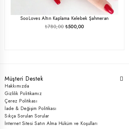
SooLoves Altın Kaplama Kelebek Şahmeran
Orijinal
Şu
₺
780,00
₺
500,00
fiyat:
andaki
₺780,00.
fiyat:
₺500,00.
Müşteri Destek
Hakkımızda
Gizlilik Politikamız
Çerez Politikası
İade & Değişim Politikası
Sıkça Sorulan Sorular
İnternet Sitesi Satın Alma Hüküm ve Koşulları