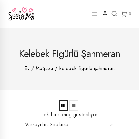
İçeriğe
geç
0
2
Kelebek Figürlü Şahmeran
rün
1
rün
8
rün
8
Ev
/
Mağaza
/
kelebek figürlü şahmeran
rün
5
rün
ün
1
rün
Tek bir sonuç gösteriliyor