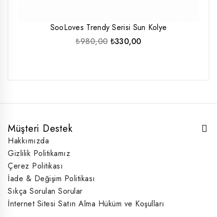
SooLoves Trendy Serisi Sun Kolye
Orijinal
Şu
₺
980,00
₺
330,00
fiyat:
andaki
₺980,00.
fiyat:
₺330,00.
Müşteri Destek
Hakkımızda
Gizlilik Politikamız
Çerez Politikası
İade & Değişim Politikası
Sıkça Sorulan Sorular
İnternet Sitesi Satın Alma Hüküm ve Koşulları