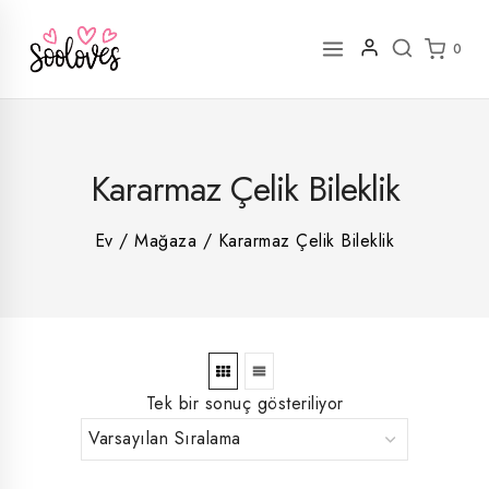
İçeriğe
geç
0
2
Kararmaz Çelik Bileklik
rün
1
rün
8
rün
8
Ev
/
Mağaza
/
Kararmaz Çelik Bileklik
rün
5
rün
ün
1
rün
Tek bir sonuç gösteriliyor