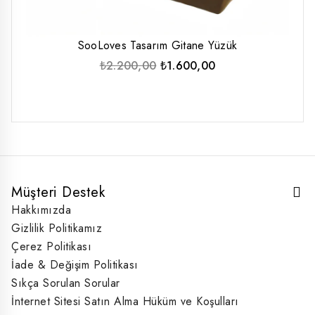
SooLoves Tasarım Gitane Yüzük
Orijinal
Şu
₺
2.200,00
₺
1.600,00
fiyat:
andaki
₺2.200,00.
fiyat:
₺1.600,00.
Müşteri Destek
Hakkımızda
Gizlilik Politikamız
Çerez Politikası
İade & Değişim Politikası
Sıkça Sorulan Sorular
İnternet Sitesi Satın Alma Hüküm ve Koşulları