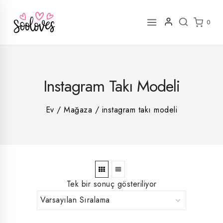
İçeriğe
geç
0
2
Instagram Takı Modeli
rün
1
rün
8
rün
8
Ev
/
Mağaza
/
instagram takı modeli
rün
5
rün
ün
1
rün
Tek bir sonuç gösteriliyor