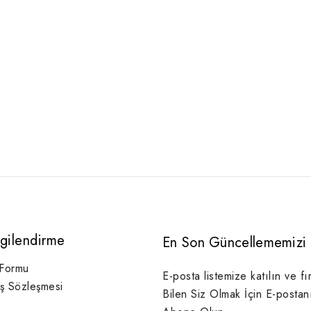
lgilendirme
En Son Güncellememizi 
 Formu
E-posta listemize katılın ve fı
ış Sözleşmesi
Bilen Siz Olmak İçin E-postan