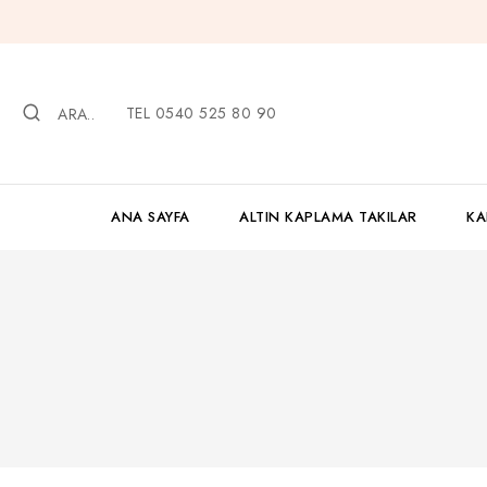
İçeriğe
geç
TEL 0540 525 80 90
ARA..
ANA SAYFA
ALTIN KAPLAMA TAKILAR
KA