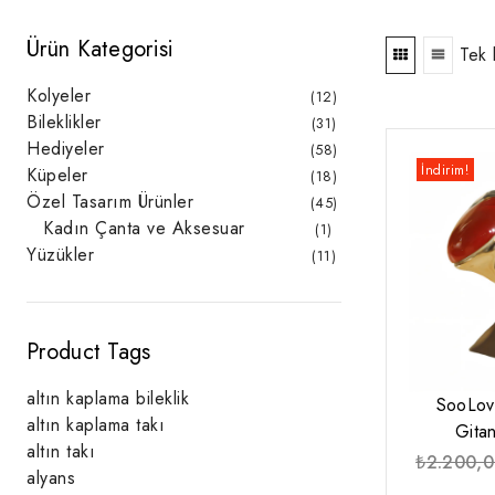
Ürün Kategorisi
Tek 
Kolyeler
12
12
ürün
Bileklikler
31
31
ürün
Hediyeler
58
58
ürün
İndirim!
Küpeler
18
18
ürün
Özel Tasarım Ürünler
45
45
ürün
Kadın Çanta ve Aksesuar
1
1
ürün
Yüzükler
11
11
ürün
Product Tags
altın kaplama bileklik
SooLov
altın kaplama takı
Gita
altın takı
₺
2.200,
alyans