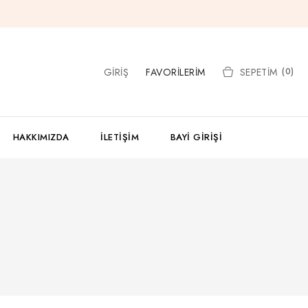
GIRIŞ
FAVORILERIM
SEPETIM
(0)
HAKKIMIZDA
İLETIŞIM
BAYI GIRIŞI