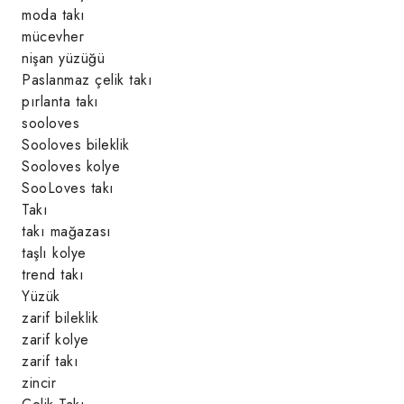
moda takı
mücevher
nişan yüzüğü
Paslanmaz çelik takı
pırlanta takı
sooloves
Sooloves bileklik
Sooloves kolye
SooLoves takı
Takı
takı mağazası
taşlı kolye
trend takı
Yüzük
zarif bileklik
zarif kolye
zarif takı
zincir