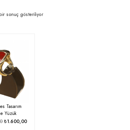
bir sonuç gösteriliyor
es Tasarım
ne Yüzük
Orijinal
Şu
00
₺
1.600,00
fiyat:
andaki