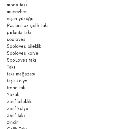
moda takı
mücevher
nişan yüzüğü
Paslanmaz çelik takı
pırlanta takı
sooloves
Sooloves bileklik
Sooloves kolye
SooLoves takı
Takı
takı mağazası
taşlı kolye
trend takı
Yüzük
zarif bileklik
zarif kolye
zarif takı
zincir