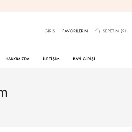
GIRIŞ
FAVORILERIM
SEPETIM
(0)
HAKKIMIZDA
İLETIŞIM
BAYI GIRIŞI
am