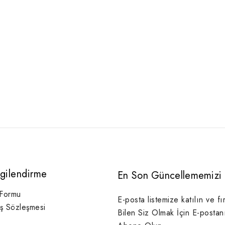
lgilendirme
En Son Güncellememizi 
 Formu
E-posta listemize katılın ve fı
ış Sözleşmesi
Bilen Siz Olmak İçin E-postan