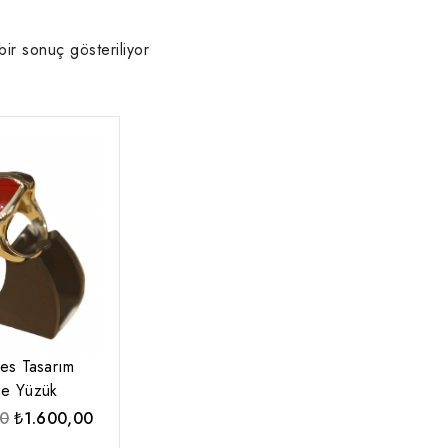
bir sonuç gösteriliyor
es Tasarım
ne Yüzük
Orijinal
Şu
00
₺
1.600,00
fiyat:
andaki