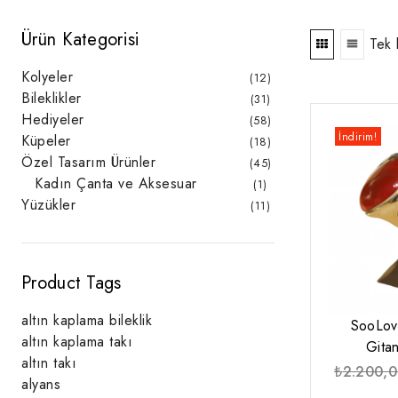
Ürün Kategorisi
Tek 
Kolyeler
12
12
ürün
Bileklikler
31
31
ürün
Hediyeler
58
58
ürün
İndirim!
Küpeler
18
18
ürün
Özel Tasarım Ürünler
45
45
ürün
Kadın Çanta ve Aksesuar
1
1
ürün
Yüzükler
11
11
ürün
Product Tags
altın kaplama bileklik
SooLov
altın kaplama takı
Gita
altın takı
₺
2.200,
alyans