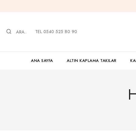
İçeriğe
geç
TEL 0540 525 80 90
ARA..
ANA SAYFA
ALTIN KAPLAMA TAKILAR
KA
H