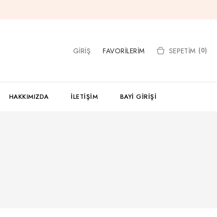
GIRIŞ
FAVORILERIM
SEPETIM
(0)
HAKKIMIZDA
İLETIŞIM
BAYI GIRIŞI