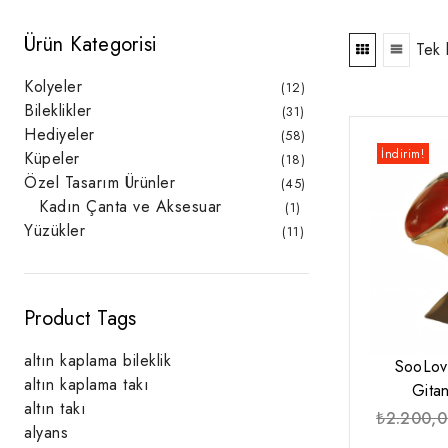
Ürün Kategorisi
Tek 
Kolyeler
12
12
ürün
Bileklikler
31
31
ürün
Hediyeler
58
58
ürün
İndirim!
Küpeler
18
18
ürün
Özel Tasarım Ürünler
45
45
ürün
Kadın Çanta ve Aksesuar
1
1
ürün
Yüzükler
11
11
ürün
Product Tags
altın kaplama bileklik
SooLov
altın kaplama takı
Gita
altın takı
₺
2.200,
alyans