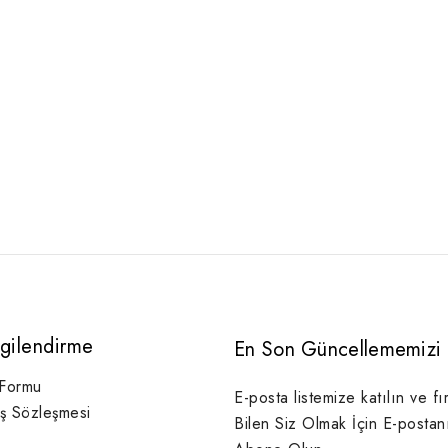
lgilendirme
En Son Güncellememizi 
 Formu
E-posta listemize katılın ve fı
ış Sözleşmesi
Bilen Siz Olmak İçin E-postan