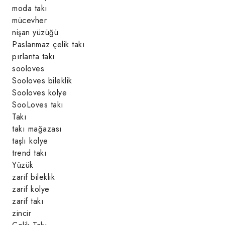
moda takı
mücevher
nişan yüzüğü
Paslanmaz çelik takı
pırlanta takı
sooloves
Sooloves bileklik
Sooloves kolye
SooLoves takı
Takı
takı mağazası
taşlı kolye
trend takı
Yüzük
zarif bileklik
zarif kolye
zarif takı
zincir