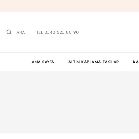
İçeriğe
geç
TEL 0540 525 80 90
ARA..
ANA SAYFA
ALTIN KAPLAMA TAKILAR
KA