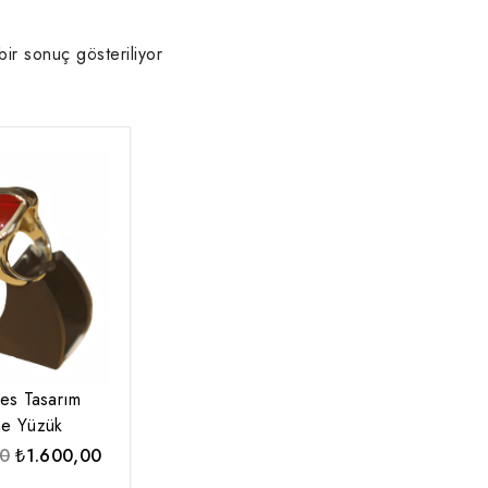
bir sonuç gösteriliyor
es Tasarım
ne Yüzük
Orijinal
Şu
00
₺
1.600,00
fiyat:
andaki