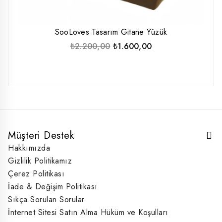
SooLoves Tasarım Gitane Yüzük
Orijinal
Şu
₺
2.200,00
₺
1.600,00
fiyat:
andaki
₺2.200,00.
fiyat:
₺1.600,00.
Müşteri Destek
Hakkımızda
Gizlilik Politikamız
Çerez Politikası
İade & Değişim Politikası
Sıkça Sorulan Sorular
İnternet Sitesi Satın Alma Hüküm ve Koşulları