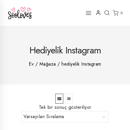
İçeriğe
geç
0
2
Hediyelik Instagram
rün
1
rün
8
rün
8
Ev
/
Mağaza
/
hediyelik Instagram
rün
5
rün
ün
1
rün
Tek bir sonuç gösteriliyor