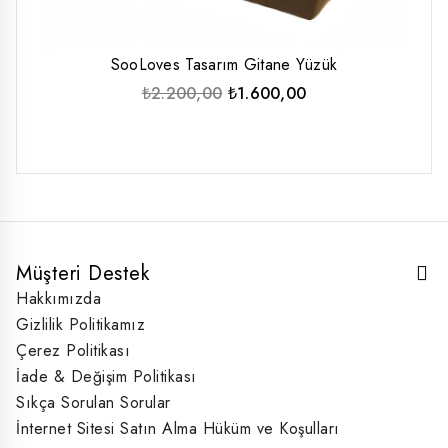
SooLoves Tasarım Gitane Yüzük
Orijinal
Şu
₺
2.200,00
₺
1.600,00
fiyat:
andaki
₺2.200,00.
fiyat:
₺1.600,00.
Müşteri Destek
Hakkımızda
Gizlilik Politikamız
Çerez Politikası
İade & Değişim Politikası
Sıkça Sorulan Sorular
İnternet Sitesi Satın Alma Hüküm ve Koşulları