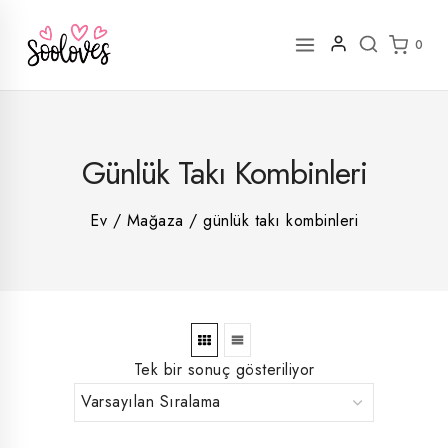
İçeriğe
geç
0
2
Günlük Takı Kombinleri
rün
1
rün
8
rün
8
Ev
/
Mağaza
/
günlük takı kombinleri
rün
5
rün
ün
1
rün
Tek bir sonuç gösteriliyor