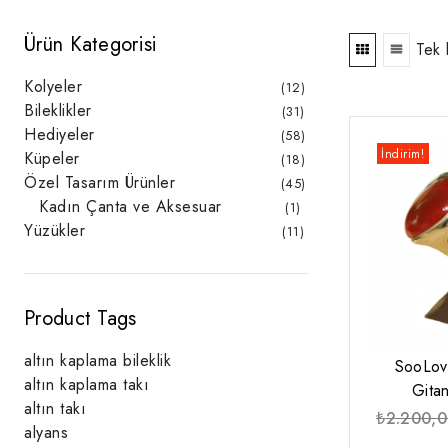
Ürün Kategorisi
Tek 
Kolyeler
12
12
ürün
Bileklikler
31
31
ürün
Hediyeler
58
58
ürün
İndirim!
Küpeler
18
18
ürün
Özel Tasarım Ürünler
45
45
ürün
Kadın Çanta ve Aksesuar
1
1
ürün
Yüzükler
11
11
ürün
Product Tags
altın kaplama bileklik
SooLov
altın kaplama takı
Gita
altın takı
₺
2.200,
alyans