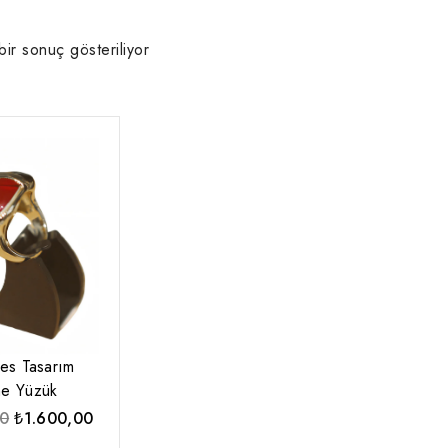
bir sonuç gösteriliyor
es Tasarım
ne Yüzük
Orijinal
Şu
00
₺
1.600,00
fiyat:
andaki