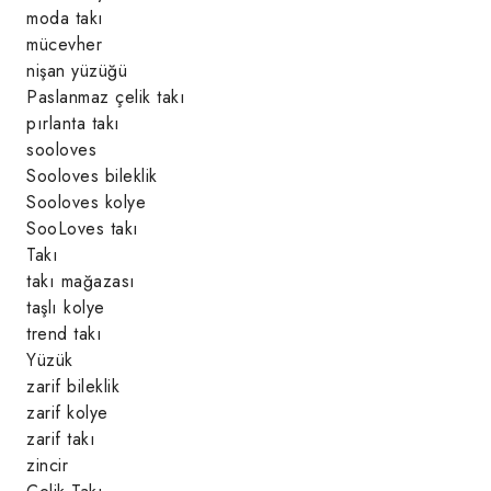
moda takı
mücevher
nişan yüzüğü
Paslanmaz çelik takı
pırlanta takı
sooloves
Sooloves bileklik
Sooloves kolye
SooLoves takı
Takı
takı mağazası
taşlı kolye
trend takı
Yüzük
zarif bileklik
zarif kolye
zarif takı
zincir