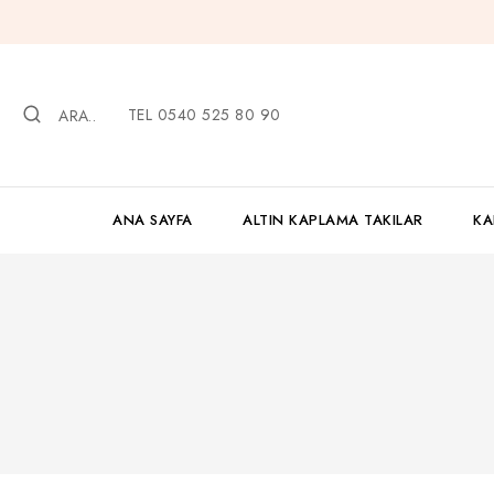
İçeriğe
geç
TEL 0540 525 80 90
ARA..
ANA SAYFA
ALTIN KAPLAMA TAKILAR
KA