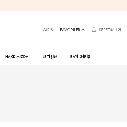
GIRIŞ
FAVORILERIM
SEPETIM
(0)
HAKKIMIZDA
İLETIŞIM
BAYI GIRIŞI