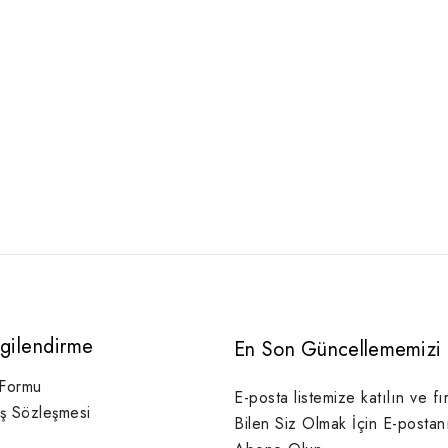
lgilendirme
En Son Güncellememizi 
 Formu
E-posta listemize katılın ve fı
ış Sözleşmesi
Bilen Siz Olmak İçin E-postan