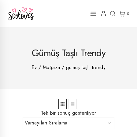
İçeriğe
geç
0
2
Gümüş Taşlı Trendy
rün
1
rün
8
rün
8
Ev
/
Mağaza
/
gümüş taşlı trendy
rün
5
rün
ün
1
rün
Tek bir sonuç gösteriliyor