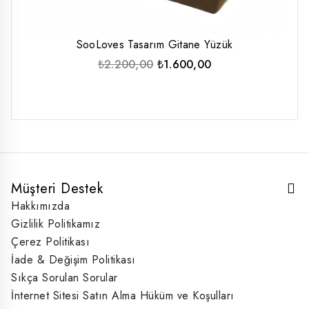
SooLoves Tasarım Gitane Yüzük
Orijinal
Şu
₺
2.200,00
₺
1.600,00
fiyat:
andaki
₺2.200,00.
fiyat:
₺1.600,00.
Müşteri Destek
Hakkımızda
Gizlilik Politikamız
Çerez Politikası
İade & Değişim Politikası
Sıkça Sorulan Sorular
İnternet Sitesi Satın Alma Hüküm ve Koşulları