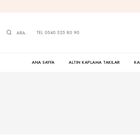
İçeriğe
geç
TEL 0540 525 80 90
ARA..
ANA SAYFA
ALTIN KAPLAMA TAKILAR
KA