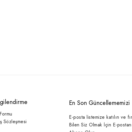
lgilendirme
En Son Güncellememizi 
 Formu
E-posta listemize katılın ve fı
ış Sözleşmesi
Bilen Siz Olmak İçin E-postan