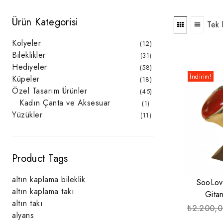
Ürün Kategorisi
Tek 
Kolyeler
12
12
ürün
Bileklikler
31
31
ürün
Hediyeler
58
58
ürün
İndirim!
Küpeler
18
18
ürün
Özel Tasarım Ürünler
45
45
ürün
Kadın Çanta ve Aksesuar
1
1
ürün
Yüzükler
11
11
ürün
Product Tags
altın kaplama bileklik
SooLov
altın kaplama takı
Gita
altın takı
₺
2.200,
alyans