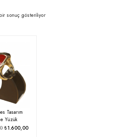
bir sonuç gösteriliyor
es Tasarım
ne Yüzük
Orijinal
Şu
00
₺
1.600,00
fiyat:
andaki