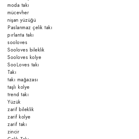
moda takı
mücevher
nişan yüzüğü
Paslanmaz çelik takı
pırlanta takı
sooloves
Sooloves bileklik
Sooloves kolye
SooLoves takı
Takı
takı mağazası
taşlı kolye
trend takı
Yüzük
zarif bileklik
zarif kolye
zarif takı
zincir