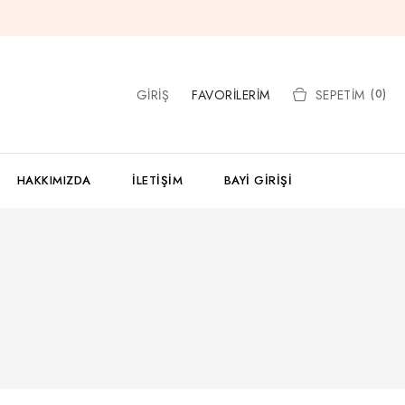
GIRIŞ
FAVORILERIM
SEPETIM
(0)
HAKKIMIZDA
İLETIŞIM
BAYI GIRIŞI