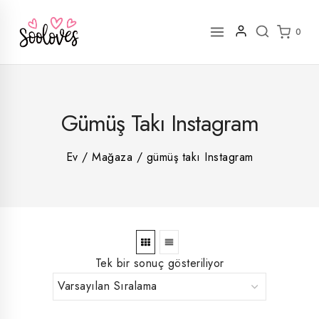
İçeriğe
geç
0
2
Gümüş Takı Instagram
rün
1
rün
8
rün
8
Ev
/
Mağaza
/
gümüş takı Instagram
rün
5
rün
ün
1
rün
Tek bir sonuç gösteriliyor