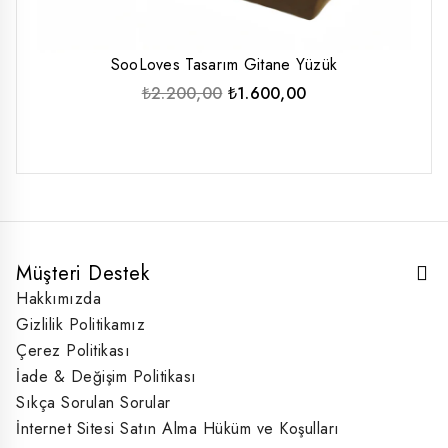
SooLoves Tasarım Gitane Yüzük
Orijinal
Şu
₺
2.200,00
₺
1.600,00
fiyat:
andaki
₺2.200,00.
fiyat:
₺1.600,00.
Müşteri Destek
Hakkımızda
Gizlilik Politikamız
Çerez Politikası
İade & Değişim Politikası
Sıkça Sorulan Sorular
İnternet Sitesi Satın Alma Hüküm ve Koşulları