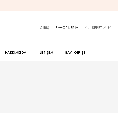
GIRIŞ
FAVORILERIM
SEPETIM
(0)
HAKKIMIZDA
İLETIŞIM
BAYI GIRIŞI