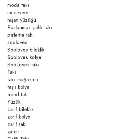
moda takı
mücevher
nişan yüzüğü
Paslanmaz çelik takı
pırlanta takı
sooloves
Sooloves bileklik
Sooloves kolye
SooLoves takı
Takı
takı mağazası
taşlı kolye
trend takı
Yüzük
zarif bileklik
zarif kolye
zarif takı
zincir