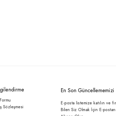
lgilendirme
En Son Güncellememizi 
 Formu
E-posta listemize katılın ve fı
ış Sözleşmesi
Bilen Siz Olmak İçin E-postan