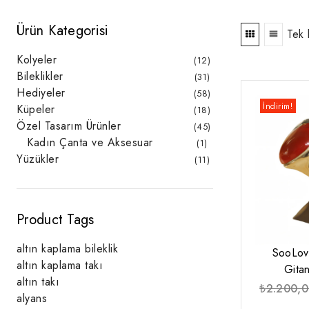
Ürün Kategorisi
Tek 
Kolyeler
12
12
ürün
Bileklikler
31
31
ürün
Hediyeler
58
58
ürün
İndirim!
Küpeler
18
18
ürün
Özel Tasarım Ürünler
45
45
ürün
Kadın Çanta ve Aksesuar
1
1
ürün
Yüzükler
11
11
ürün
Product Tags
altın kaplama bileklik
SooLov
altın kaplama takı
Gita
altın takı
₺
2.200,
alyans