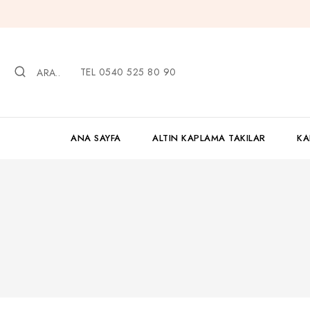
İçeriğe
geç
TEL 0540 525 80 90
ARA..
ANA SAYFA
ALTIN KAPLAMA TAKILAR
KA