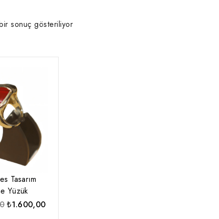
bir sonuç gösteriliyor
es Tasarım
ne Yüzük
Orijinal
Şu
00
₺
1.600,00
fiyat:
andaki