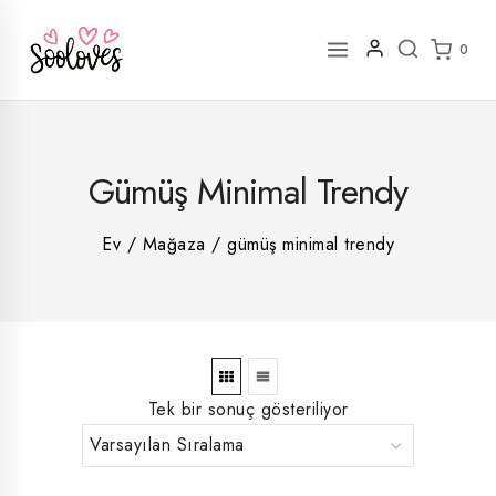
İçeriğe
geç
0
2
Gümüş Minimal Trendy
rün
1
rün
8
rün
8
Ev
/
Mağaza
/
gümüş minimal trendy
rün
5
rün
ün
1
rün
Tek bir sonuç gösteriliyor