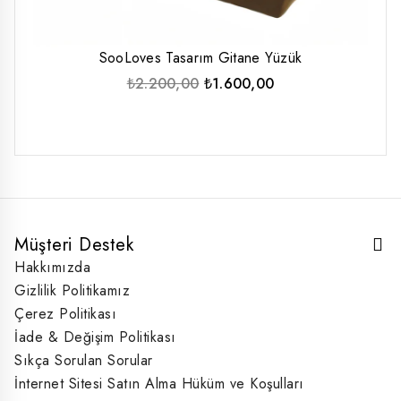
SooLoves Tasarım Gitane Yüzük
Orijinal
Şu
₺
2.200,00
₺
1.600,00
fiyat:
andaki
₺2.200,00.
fiyat:
₺1.600,00.
Müşteri Destek
Hakkımızda
Gizlilik Politikamız
Çerez Politikası
İade & Değişim Politikası
Sıkça Sorulan Sorular
İnternet Sitesi Satın Alma Hüküm ve Koşulları