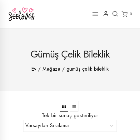
İçeriğe
geç
0
2
Gümüş Çelik Bileklik
rün
1
rün
8
rün
8
Ev
/
Mağaza
/
gümüş çelik bileklik
rün
5
rün
ün
1
rün
Tek bir sonuç gösteriliyor