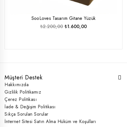
SooLoves Tasarım Gitane Yüzük
Orijinal
Şu
₺
2.200,00
₺
1.600,00
fiyat:
andaki
₺2.200,00.
fiyat:
₺1.600,00.
Müşteri Destek
Hakkımızda
Gizlilik Politikamız
Çerez Politikası
İade & Değişim Politikası
Sıkça Sorulan Sorular
İnternet Sitesi Satın Alma Hüküm ve Koşulları