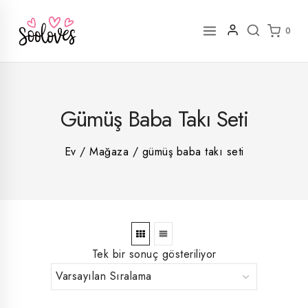
İçeriğe
geç
0
2
Gümüş Baba Takı Seti
rün
1
rün
8
rün
8
Ev
/
Mağaza
/
gümüş baba takı seti
rün
5
rün
ün
1
rün
Tek bir sonuç gösteriliyor