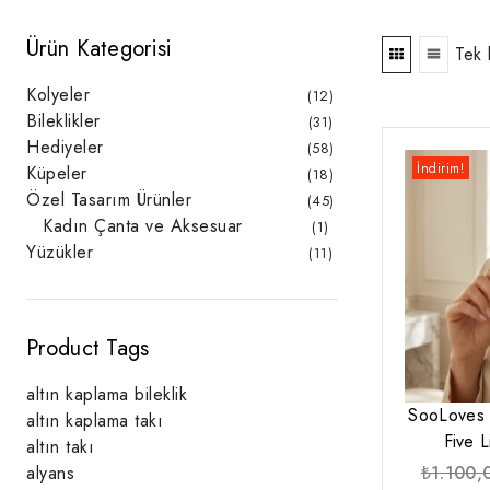
Ürün Kategorisi
Tek 
Kolyeler
12
12
ürün
Bileklikler
31
31
ürün
Hediyeler
58
58
ürün
İndirim!
Küpeler
18
18
ürün
Özel Tasarım Ürünler
45
45
ürün
Kadın Çanta ve Aksesuar
1
1
ürün
Yüzükler
11
11
ürün
Product Tags
altın kaplama bileklik
SooLoves 
altın kaplama takı
Five 
altın takı
₺
1.100,
alyans