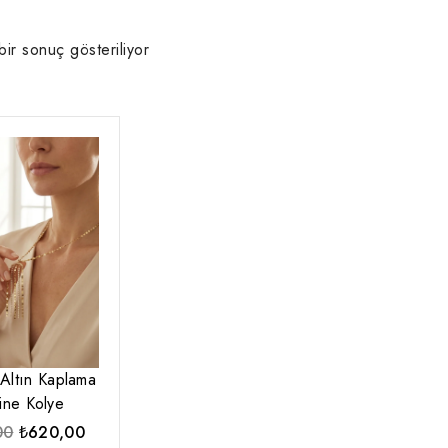
bir sonuç gösteriliyor
Altın Kaplama
Line Kolye
Orijinal
Şu
00
₺
620,00