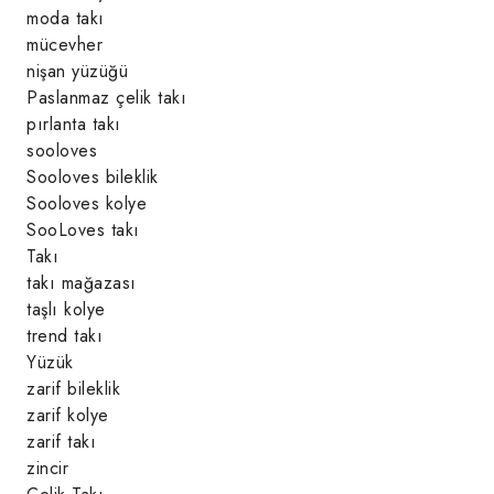
moda takı
mücevher
nişan yüzüğü
Paslanmaz çelik takı
pırlanta takı
sooloves
Sooloves bileklik
Sooloves kolye
SooLoves takı
Takı
takı mağazası
taşlı kolye
trend takı
Yüzük
zarif bileklik
zarif kolye
zarif takı
zincir