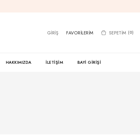
GIRIŞ
FAVORILERIM
SEPETIM
(0)
HAKKIMIZDA
İLETIŞIM
BAYI GIRIŞI