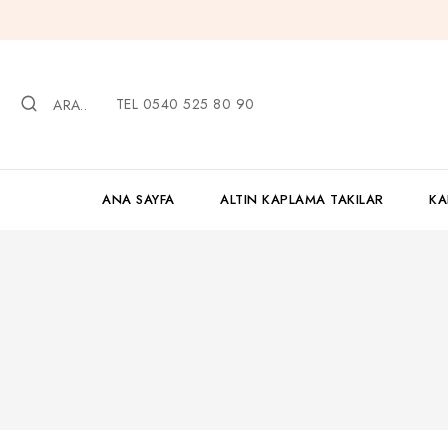
İçeriğe
geç
TEL 0540 525 80 90
ARA..
ANA SAYFA
ALTIN KAPLAMA TAKILAR
KA