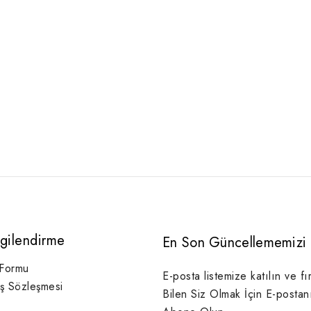
lgilendirme
En Son Güncellememizi 
 Formu
E-posta listemize katılın ve fı
ış Sözleşmesi
Bilen Siz Olmak İçin E-postan