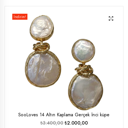
düşük
yüksek
İndirim!
fiyat
fiyat
SooLoves 14 Altın Kaplama Gerçek İnci küpe
Orijinal
Şu
₺
3.400,00
₺
2.000,00