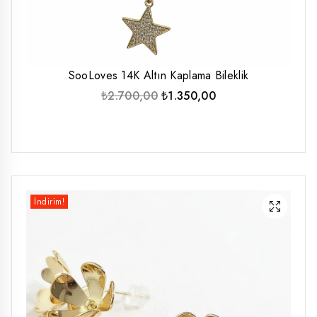
SooLoves 14K Altın Kaplama Bileklik
Orijinal
Şu
₺
2.700,00
₺
1.350,00
fiyat:
andaki
₺2.700,00.
fiyat:
₺1.350,00.
İndirim!