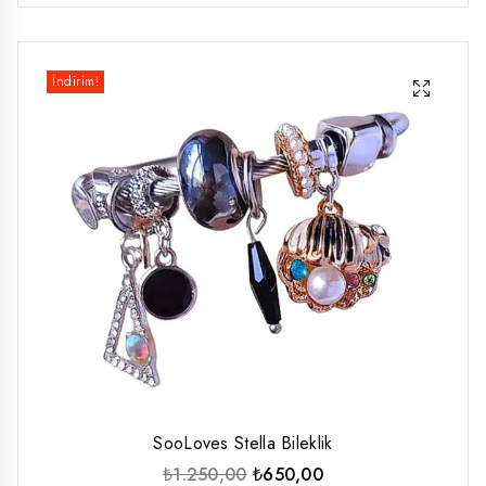
İndirim!
SooLoves Stella Bileklik
Orijinal
Şu
₺
1.250,00
₺
650,00