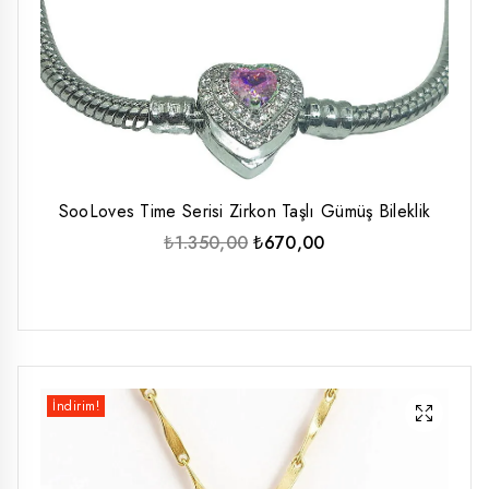
SooLoves Time Serisi Zirkon Taşlı Gümüş Bileklik
Orijinal
Şu
₺
1.350,00
₺
670,00
fiyat:
andaki
₺1.350,00.
fiyat:
₺670,00.
İndirim!