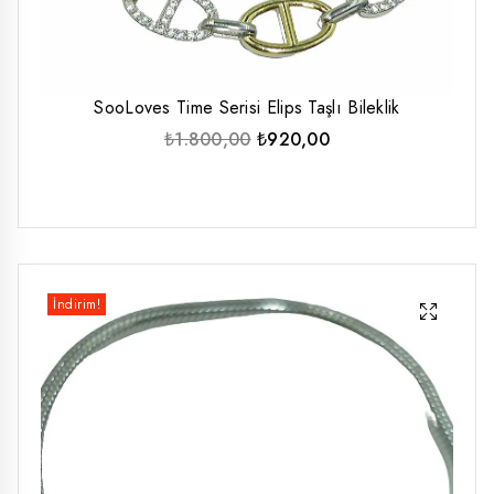
SooLoves Time Serisi Elips Taşlı Bileklik
Orijinal
Şu
₺
1.800,00
₺
920,00
fiyat:
andaki
₺1.800,00.
fiyat:
₺920,00.
İndirim!