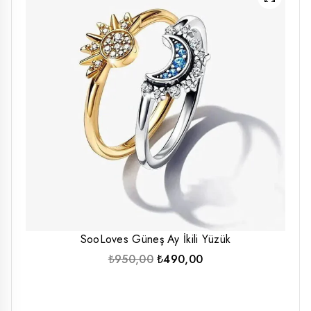
SooLoves Güneş Ay İkili Yüzük
Orijinal
Şu
₺
950,00
₺
490,00
fiyat:
andaki
₺950,00.
fiyat:
₺490,00.