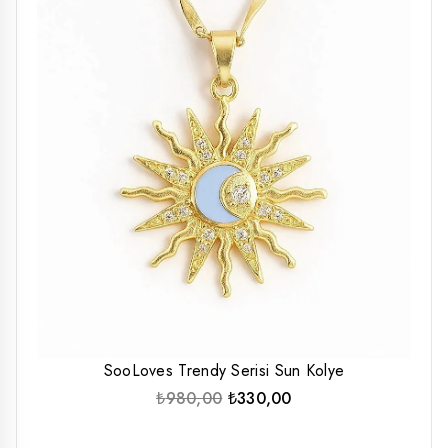
SooLoves Trendy Serisi Sun Kolye
Orijinal
Şu
₺
980,00
₺
330,00
fiyat:
andaki
₺980,00.
fiyat: