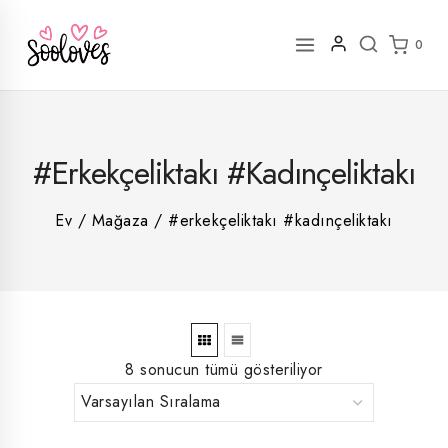
İçeriğe
geç
0
2
#erkekçeliktakı #kadınçeliktakı
rün
1
rün
8
rün
8
Ev
/
Mağaza
/
#erkekçeliktakı #kadınçeliktakı
rün
5
rün
ün
1
rün
8 sonucun tümü gösteriliyor
En
En