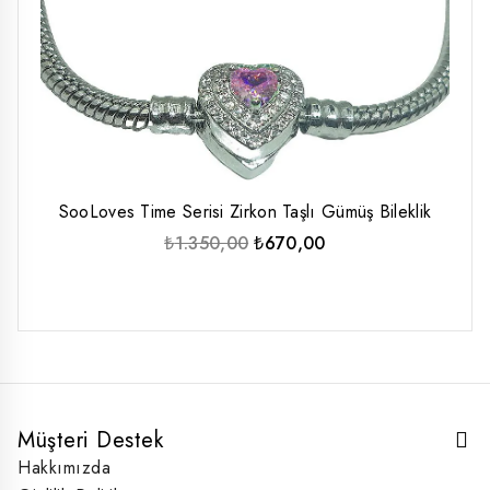
SooLoves Time Serisi Zirkon Taşlı Gümüş Bileklik
Orijinal
Şu
₺
1.350,00
₺
670,00
fiyat:
andaki
₺1.350,00.
fiyat:
₺670,00.
Müşteri Destek
Hakkımızda