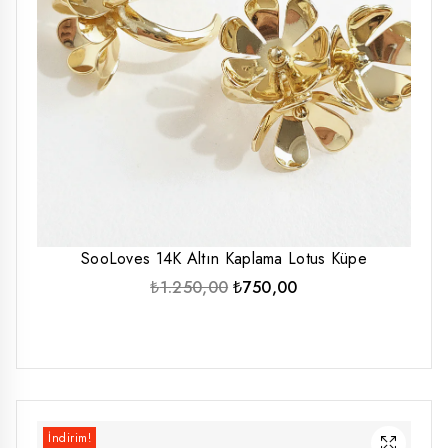
SooLoves 14K Altın Kaplama Lotus Küpe
Orijinal
Şu
₺
1.250,00
₺
750,00
fiyat:
andaki
₺1.250,00.
fiyat:
₺750,00.
İndirim!