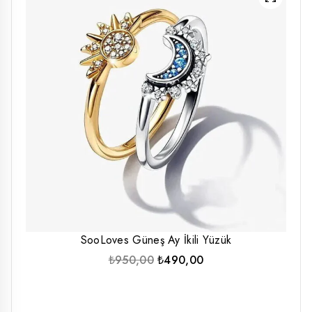
SooLoves Güneş Ay İkili Yüzük
Orijinal
Şu
₺
950,00
₺
490,00
fiyat:
andaki
₺950,00.
fiyat:
₺490,00.