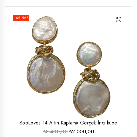
düşük
yüksek
İndirim!
fiyat
fiyat
SooLoves 14 Altın Kaplama Gerçek İnci küpe
Orijinal
Şu
₺
3.400,00
₺
2.000,00