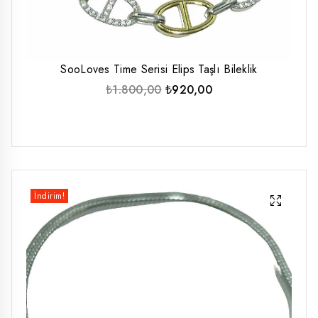
SooLoves Time Serisi Elips Taşlı Bileklik
Orijinal
Şu
₺
1.800,00
₺
920,00
fiyat:
andaki
₺1.800,00.
fiyat:
₺920,00.
İndirim!