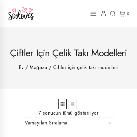
İçeriğe
geç
0
2
Çiftler Için Çelik Takı Modelleri
rün
1
rün
8
rün
8
Ev
/
Mağaza
/
Çiftler için çelik takı modelleri
rün
5
rün
ün
1
rün
7 sonucun tümü gösteriliyor
En
En