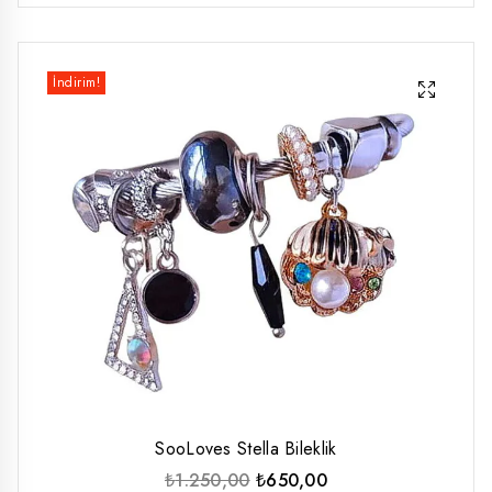
İndirim!
SooLoves Stella Bileklik
Orijinal
Şu
₺
1.250,00
₺
650,00