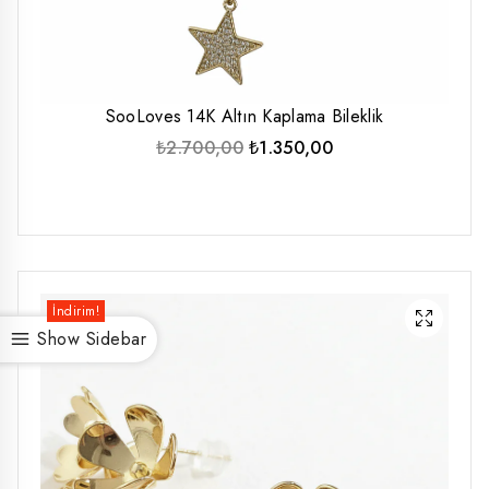
SooLoves 14K Altın Kaplama Bileklik
Orijinal
Şu
₺
2.700,00
₺
1.350,00
fiyat:
andaki
₺2.700,00.
fiyat:
₺1.350,00.
İndirim!
Show Sidebar