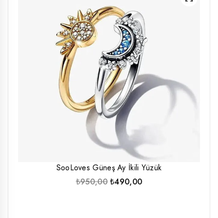
SooLoves Güneş Ay İkili Yüzük
Orijinal
Şu
₺
950,00
₺
490,00
fiyat:
andaki
₺950,00.
fiyat:
₺490,00.