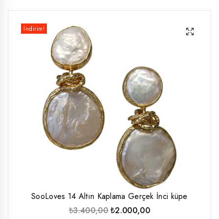
düşük
yüksek
İndirim!
fiyat
fiyat
SooLoves 14 Altın Kaplama Gerçek İnci küpe
Orijinal
Şu
₺
3.400,00
₺
2.000,00