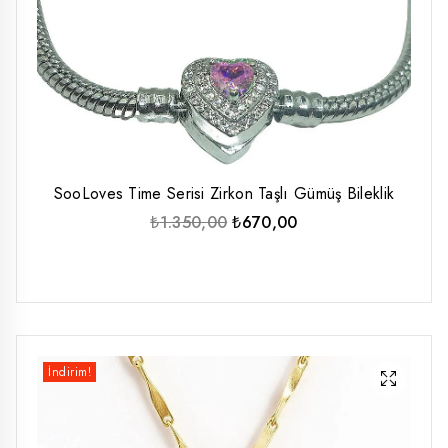
SooLoves Time Serisi Zirkon Taşlı Gümüş Bileklik
Orijinal
Şu
₺
1.350,00
₺
670,00
fiyat:
andaki
₺1.350,00.
fiyat:
₺670,00.
İndirim!