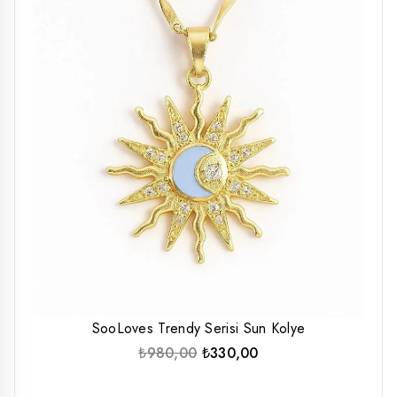
SooLoves Trendy Serisi Sun Kolye
Orijinal
Şu
₺
980,00
₺
330,00
fiyat:
andaki
₺980,00.
fiyat: