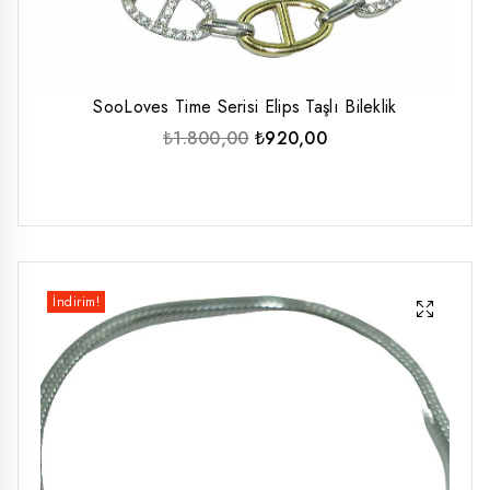
SooLoves Time Serisi Elips Taşlı Bileklik
Orijinal
Şu
₺
1.800,00
₺
920,00
fiyat:
andaki
₺1.800,00.
fiyat:
₺920,00.
İndirim!