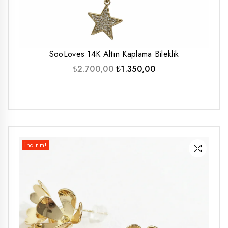
SooLoves 14K Altın Kaplama Bileklik
Orijinal
Şu
₺
2.700,00
₺
1.350,00
fiyat:
andaki
₺2.700,00.
fiyat:
₺1.350,00.
İndirim!