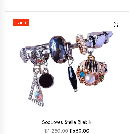
İndirim!
SooLoves Stella Bileklik
Orijinal
Şu
₺
1.250,00
₺
650,00