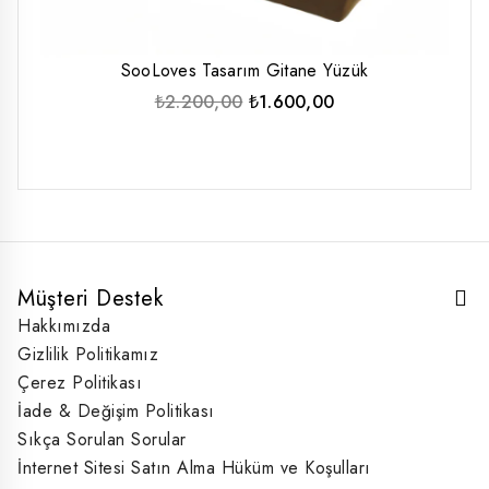
SooLoves Tasarım Gitane Yüzük
Orijinal
Şu
₺
2.200,00
₺
1.600,00
fiyat:
andaki
₺2.200,00.
fiyat:
₺1.600,00.
Müşteri Destek
Hakkımızda
Gizlilik Politikamız
Çerez Politikası
İade & Değişim Politikası
Sıkça Sorulan Sorular
İnternet Sitesi Satın Alma Hüküm ve Koşulları