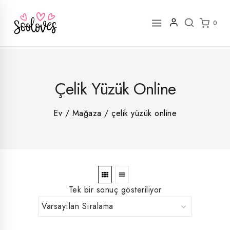
İçeriğe
geç
0
2
Çelik Yüzük Online
rün
1
rün
8
rün
8
Ev
/
Mağaza
/
çelik yüzük online
rün
5
rün
ün
1
rün
Tek bir sonuç gösteriliyor