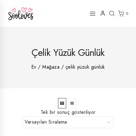
İçeriğe
geç
0
2
Çelik Yüzük Günlük
rün
1
rün
8
rün
8
Ev
/
Mağaza
/
çelik yüzük günlük
rün
5
rün
ün
1
rün
Tek bir sonuç gösteriliyor