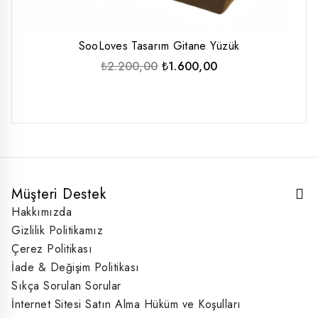
SooLoves Tasarım Gitane Yüzük
Orijinal
Şu
₺
2.200,00
₺
1.600,00
fiyat:
andaki
₺2.200,00.
fiyat:
₺1.600,00.
Müşteri Destek
Hakkımızda
Gizlilik Politikamız
Çerez Politikası
İade & Değişim Politikası
Sıkça Sorulan Sorular
İnternet Sitesi Satın Alma Hüküm ve Koşulları