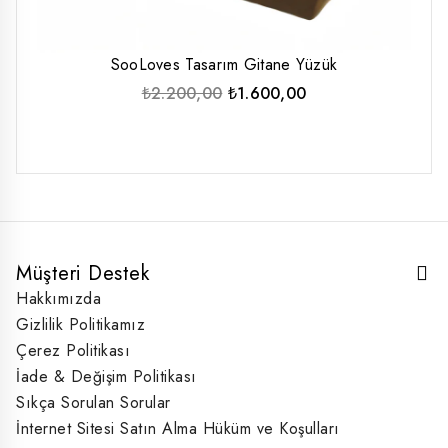
SooLoves Tasarım Gitane Yüzük
Orijinal
Şu
₺
2.200,00
₺
1.600,00
fiyat:
andaki
₺2.200,00.
fiyat:
₺1.600,00.
Müşteri Destek
Hakkımızda
Gizlilik Politikamız
Çerez Politikası
İade & Değişim Politikası
Sıkça Sorulan Sorular
İnternet Sitesi Satın Alma Hüküm ve Koşulları