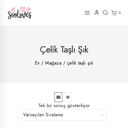
İçeriğe
geç
0
2
Çelik Taşlı Şık
rün
1
rün
8
rün
8
Ev
/
Mağaza
/
çelik taşlı şık
rün
5
rün
ün
1
rün
Tek bir sonuç gösteriliyor