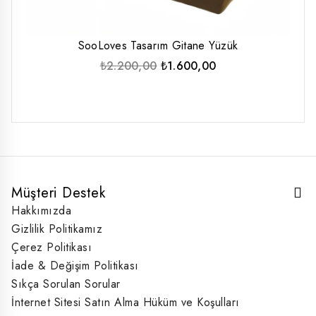
SooLoves Tasarım Gitane Yüzük
Orijinal
Şu
₺
2.200,00
₺
1.600,00
fiyat:
andaki
₺2.200,00.
fiyat:
₺1.600,00.
Müşteri Destek
Hakkımızda
Gizlilik Politikamız
Çerez Politikası
İade & Değişim Politikası
Sıkça Sorulan Sorular
İnternet Sitesi Satın Alma Hüküm ve Koşulları