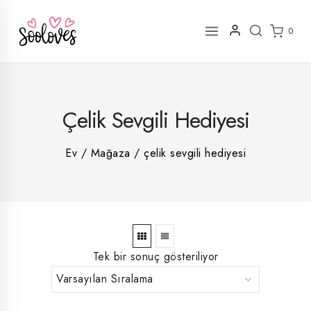
İçeriğe
geç
0
2
Çelik Sevgili Hediyesi
rün
1
rün
8
rün
8
Ev
/
Mağaza
/
çelik sevgili hediyesi
rün
5
rün
ün
1
rün
Tek bir sonuç gösteriliyor