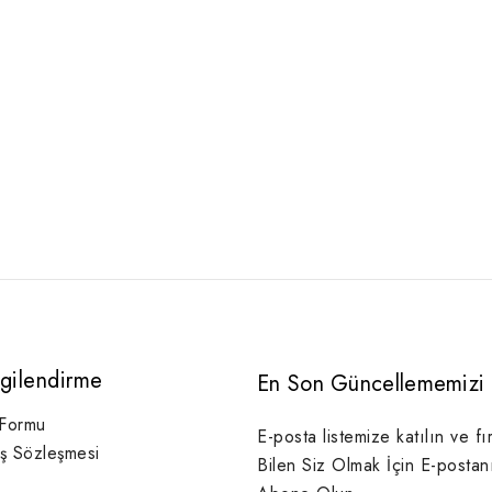
lgilendirme
En Son Güncellememizi 
 Formu
E-posta listemize katılın ve fı
ış Sözleşmesi
Bilen Siz Olmak İçin E-postan