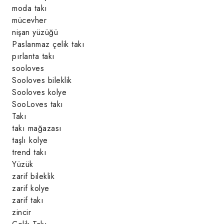
moda takı
mücevher
nişan yüzüğü
Paslanmaz çelik takı
pırlanta takı
sooloves
Sooloves bileklik
Sooloves kolye
SooLoves takı
Takı
takı mağazası
taşlı kolye
trend takı
Yüzük
zarif bileklik
zarif kolye
zarif takı
zincir