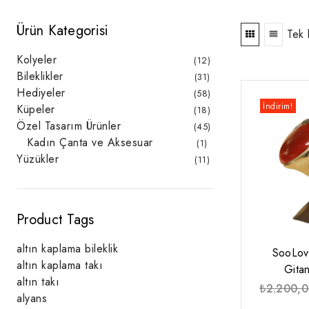
Ürün Kategorisi
Tek 
Kolyeler
12
12
ürün
Bileklikler
31
31
ürün
Hediyeler
58
58
ürün
İndirim!
Küpeler
18
18
ürün
Özel Tasarım Ürünler
45
45
ürün
Kadın Çanta ve Aksesuar
1
1
ürün
Yüzükler
11
11
ürün
Product Tags
altın kaplama bileklik
SooLov
altın kaplama takı
Gita
altın takı
₺
2.200,
alyans