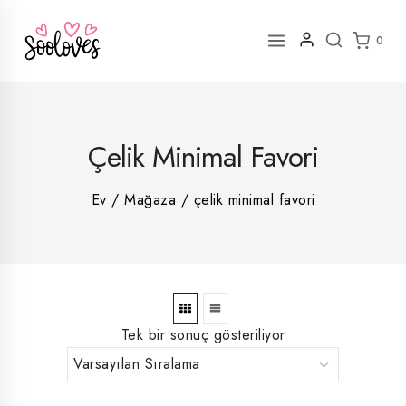
İçeriğe
geç
0
2
Çelik Minimal Favori
rün
1
rün
8
rün
8
Ev
/
Mağaza
/
çelik minimal favori
rün
5
rün
ün
1
rün
Tek bir sonuç gösteriliyor