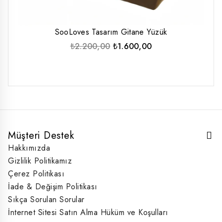
SooLoves Tasarım Gitane Yüzük
Orijinal
Şu
₺
2.200,00
₺
1.600,00
fiyat:
andaki
₺2.200,00.
fiyat:
₺1.600,00.
Müşteri Destek
Hakkımızda
Gizlilik Politikamız
Çerez Politikası
İade & Değişim Politikası
Sıkça Sorulan Sorular
İnternet Sitesi Satın Alma Hüküm ve Koşulları