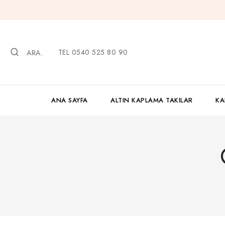
İçeriğe
geç
TEL 0540 525 80 90
ARA..
ANA SAYFA
ALTIN KAPLAMA TAKILAR
KA