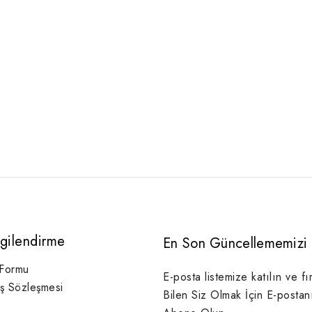
lgilendirme
En Son Güncellememizi 
 Formu
E-posta listemize katılın ve fı
ış Sözleşmesi
Bilen Siz Olmak İçin E-postan