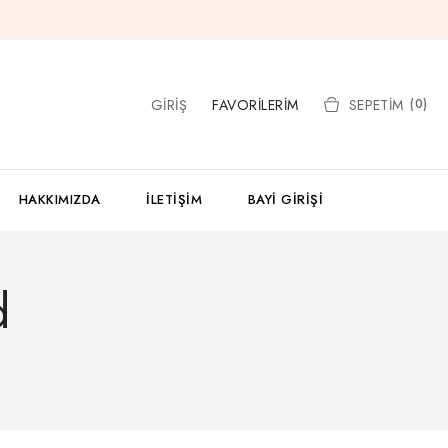
GIRIŞ
FAVORILERIM
SEPETIM
(0)
HAKKIMIZDA
İLETIŞIM
BAYI GIRIŞI
d