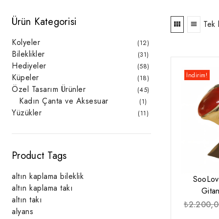
Ürün Kategorisi
Tek 
Kolyeler
12
12
ürün
Bileklikler
31
31
ürün
Hediyeler
58
58
ürün
İndirim!
Küpeler
18
18
ürün
Özel Tasarım Ürünler
45
45
ürün
Kadın Çanta ve Aksesuar
1
1
ürün
Yüzükler
11
11
ürün
Product Tags
altın kaplama bileklik
SooLov
altın kaplama takı
Gita
altın takı
₺
2.200,
alyans