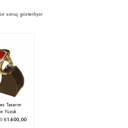
bir sonuç gösteriliyor
es Tasarım
ne Yüzük
Orijinal
Şu
00
₺
1.600,00
fiyat:
andaki