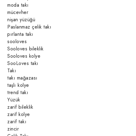
moda takı
mücevher
nişan yüzüğü
Paslanmaz çelik takı
pırlanta takı
sooloves
Sooloves bileklik
Sooloves kolye
SooLoves takı
Takı
takı mağazası
taşlı kolye
trend takı
Yüzük
zarif bileklik
zarif kolye
zarif takı
zincir