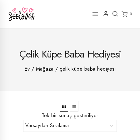
İçeriğe
geç
0
2
Çelik Küpe Baba Hediyesi
rün
1
rün
8
rün
8
Ev
/
Mağaza
/
çelik küpe baba hediyesi
rün
5
rün
ün
1
rün
Tek bir sonuç gösteriliyor