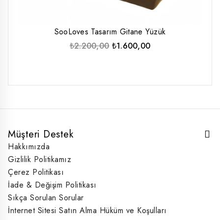
SooLoves Tasarım Gitane Yüzük
Orijinal
Şu
₺
2.200,00
₺
1.600,00
fiyat:
andaki
₺2.200,00.
fiyat:
₺1.600,00.
Müşteri Destek
Hakkımızda
Gizlilik Politikamız
Çerez Politikası
İade & Değişim Politikası
Sıkça Sorulan Sorular
İnternet Sitesi Satın Alma Hüküm ve Koşulları