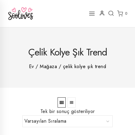
İçeriğe
geç
0
2
Çelik Kolye Şık Trend
rün
1
rün
8
rün
8
Ev
/
Mağaza
/
çelik kolye şık trend
rün
5
rün
ün
1
rün
Tek bir sonuç gösteriliyor