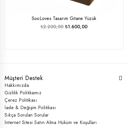
SooLoves Tasarım Gitane Yüzük
Orijinal
Şu
₺
2.200,00
₺
1.600,00
fiyat:
andaki
₺2.200,00.
fiyat:
₺1.600,00.
Müşteri Destek
Hakkımızda
Gizlilik Politikamız
Çerez Politikası
İade & Değişim Politikası
Sıkça Sorulan Sorular
İnternet Sitesi Satın Alma Hüküm ve Koşulları